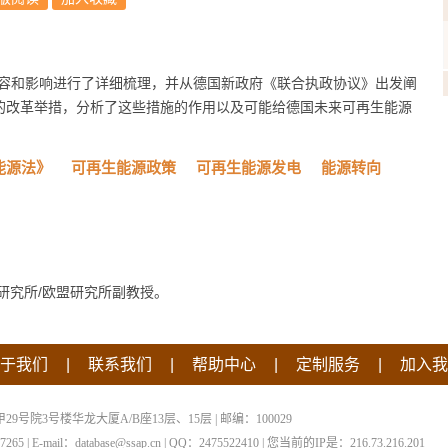
容和影响进行了详细梳理，并从德国新政府《联合执政协议》出发阐
的改革举措，分析了这些措施的作用以及可能给德国未来可再生能源
能源法》
可再生能源政策
可再生能源发电
能源转向
研究所/欧盟研究所副教授。
|
|
|
|
于我们
联系我们
帮助中心
定制服务
加入我
院3号楼华龙大厦A/B座13层、15层 | 邮编：100029
 | E-mail：database@ssap.cn | QQ：2475522410 | 您当前的IP是：
216.73.216.201