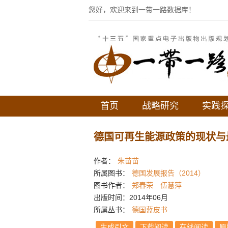
您好，欢迎来到一带一路数据库！
首页
战略研究
实践
德国可再生能源政策的现状与
作者：
朱苗苗
所属图书：
德国发展报告（2014）
图书作者：
郑春荣
伍慧萍
出版时间：2014年06月
所属丛书：
德国蓝皮书
生成引文
下载阅读
在线阅读
原