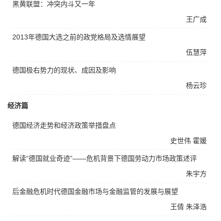
黑黄联盟：冲突内斗又一年
王广成
2013年德国大选之前的政党格局及选情展望
伍慧萍
德国极右势力的现状、成因及影响
杨云珍
经济篇
德国经济走势和经济政策举措盘点
史世伟
霍媛
解读“德国就业奇迹”——危机背景下德国劳动力市场政策述评
朱宇方
后金融危机时代德国金融市场与金融监管的发展与展望
王倩
朱泽浩