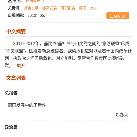
丛 书 名：
德国蓝皮书
关键词：
社会发展
经济发展
研究报告
德国
2013
出版时间：
2013年05月
生成引文
中文摘要
2011~2012年，基民盟/基社盟与自民党之间的“意愿联盟”已成
“冲突联盟”。围绕着新总统提名、欧债危机应对以及若干国内改革计
划，执政党之间矛盾激化、对立加剧。尽管合作数度因此濒临破
裂，...
展开
文章列表
总报告
德国发展中的矛盾性
郑春荣
政治篇