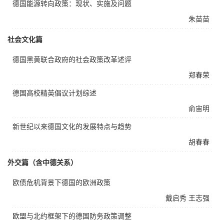
德国能源转向政策：现状、实施及问题
朱苗苗
社会文化篇
德国黑黄联合政府的社会政策改革述评
郑春荣
德国高校精英倡议计划综述
俞宙明
新世纪以来德国文化的发展特点与趋势
胡春春
外交篇（含中德关系）
欧债危机背景下德国的欧洲政策
戴启秀
王志强
欧盟与北约框架下的德国防务政策调整