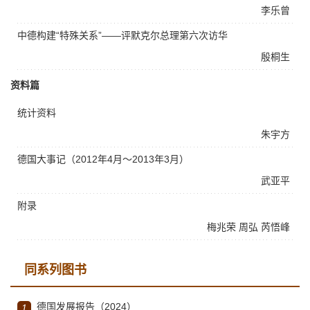
李乐曾
中德构建“特殊关系”——评默克尔总理第六次访华
殷桐生
资料篇
统计资料
朱宇方
德国大事记（2012年4月～2013年3月）
武亚平
附录
梅兆荣
周弘
芮悟峰
同系列图书
德国发展报告（2024）
1