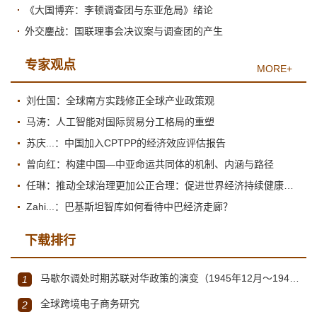
《大国博弈：李顿调查团与东亚危局》绪论
外交鏖战：国联理事会决议案与调查团的产生
专家观点
MORE+
刘仕国：全球南方实践修正全球产业政策观
马涛：人工智能对国际贸易分工格局的重塑
苏庆...：中国加入CPTPP的经济效应评估报告
曾向红：构建中国—中亚命运共同体的机制、内涵与路径
任琳：推动全球治理更加公正合理：促进世界经济持续健康发展
Zahi...：巴基斯坦智库如何看待中巴经济走廊？
下载排行
马歇尔调处时期苏联对华政策的演变（1945年12月～1947年1月）
1
全球跨境电子商务研究
2