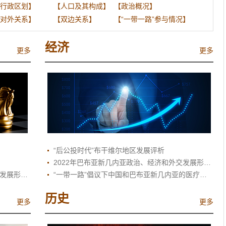
【行政区划】
【人口及其构成】
【政治概况】
【对外关系】
【双边关系】
【“一带一路”参与情况】
经济
更多
更多
“后公投时代”布干维尔地区发展评析
2022年巴布亚新几内亚政治、经济和外交发展形势评析
2022年巴布亚新几内亚政治、经济和外交发展形势评析
“一带一路”倡议下中国和巴布亚新几内亚的医疗卫生合作
历史
更多
更多