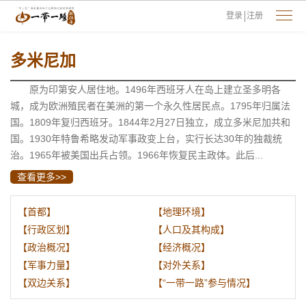
登录
注册
多米尼加
原为印第安人居住地。1496年西班牙人在岛上建立圣多明各
城，成为欧洲殖民者在美洲的第一个永久性居民点。1795年归属法
国。1809年复归西班牙。1844年2月27日独立，成立多米尼加共和
国。1930年特鲁希略发动军事政变上台，实行长达30年的独裁统
治。1965年被美国出兵占领。1966年恢复民主政体。此后...
查看更多>>
【首都】
【地理环境】
【行政区划】
【人口及其构成】
【政治概况】
【经济概况】
【军事力量】
【对外关系】
【双边关系】
【“一带一路”参与情况】