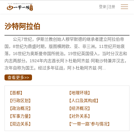
登录
注册
沙特阿拉伯
公元7世纪，伊斯兰教创始人穆罕默德的继承者建立阿拉伯帝
国，8世纪为鼎盛时期，版图横跨欧、亚、非三洲。11世纪开始衰
落，16世纪为奥斯曼帝国所统治。19世纪英国侵入，当时分汉志和
内志两部分。1924年内志酋长阿卜杜勒阿齐兹·阿勒沙特兼并汉志，
次年自称为国王。经过多年征战，阿卜杜勒阿齐兹·阿...
查看更多>>
【首都】
【地理环境】
【行政区划】
【人口及其构成】
【政治概况】
【经济概况】
【军事力量】
【对外关系】
【双边关系】
【“一带一路”参与情况】