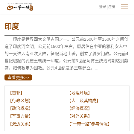
登录
注册
印度
印度是世界四大文明古国之一。公元前2500年至1500年之间创
造了印度河文明。公元前1500年左右，原居住在中亚的雅利安人中
的一支进入南亚次大陆，征服当地土著，创立了婆罗门教。公元前4
世纪崛起的孔雀王朝统一印度，公元前3世纪阿育王统治时期达到鼎
盛，把佛教定为国教。公元4世纪笈多王朝建立，...
查看更多>>
【首都】
【地理环境】
【行政区划】
【人口及其构成】
【政治概况】
【经济概况】
【军事力量】
【对外关系】
【双边关系】
【“一带一路”参与情况】