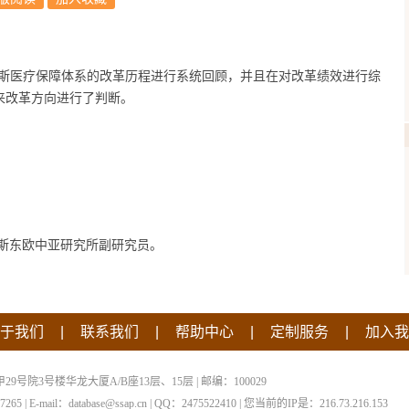
斯医疗保障体系的改革历程进行系统回顾，并且在对改革绩效进行综
来改革方向进行了判断。
斯东欧中亚研究所副研究员。
|
|
|
|
于我们
联系我们
帮助中心
定制服务
加入我
院3号楼华龙大厦A/B座13层、15层 | 邮编：100029
 | E-mail：database@ssap.cn | QQ：2475522410 | 您当前的IP是：
216.73.216.153