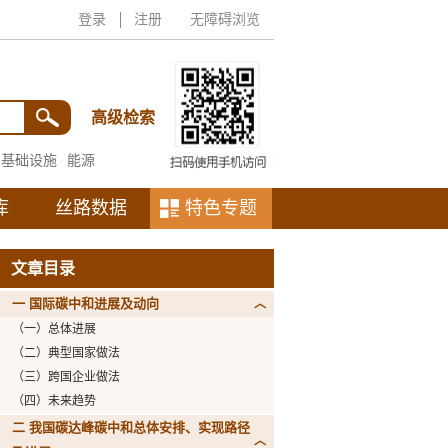
登录
注册
无障碍浏览
高级检索
基础设施
能源
库
丝路数据
特色专题
文章目录
一 国际碳中和进展及动向
（一）总体进展
（二）典型国家做法
（三）跨国企业做法
（四）未来趋势
二 我国碳达峰碳中和总体安排、实现路径