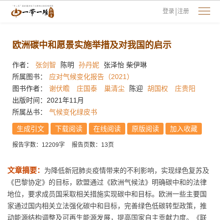
登录
注册
欧洲碳中和愿景实施举措及对我国的启示
作者：
张剑智
陈明
孙丹妮
张泽怡 柴伊琳
所属图书：
应对气候变化报告（2021）
图书作者：
谢伏瞻
庄国泰
巢清尘
陈迎
胡国权
庄贵阳
出版时间：2021年11月
所属丛书：
气候变化绿皮书
生成引文
下载阅读
在线阅读
原版阅读
加入收藏
报告字数：12209字
报告页数：13页
文章摘要：
为降低新冠肺炎疫情带来的不利影响，实现绿色复苏及
《巴黎协定》的目标，欧盟通过《欧洲气候法》明确碳中和的法律
地位，要求成员国采取相关措施实现碳中和目标。欧洲一些主要国
家通过国内相关立法强化碳中和目标，完善绿色低碳转型政策，推
动能源结构调整及可再生能源发展，提高国家自主贡献力度。《联