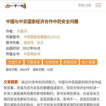
登录
注册
中国与中亚国家经济合作中的安全问题
作者：
孙昌洪
所属图书：
中亚国家发展报告(2012)
图书作者：
吴宏伟
孙力
出版时间：2012年06月
所属丛书：
中亚黄皮书
生成引文
下载阅读
在线阅读
原版阅读
加入收藏
报告字数：8903字
报告页数：10页
文章摘要：
经过20多年的共同努力，中国与中亚国家的经济合作成
效显著，并成为双方关系的重要组成部分，但双方经济合作的进一
步深入面临诸多因素的影响和制约，其中反映在政治、社会安全方
面的安全因素较为突出，呈现因素众多，影响不一，且现实因素与
潜在威胁并存的特点。由于这些安全因素带有强烈的转型期特点和