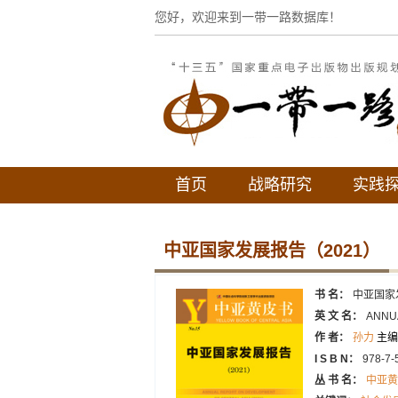
您好，欢迎来到一带一路数据库！
首页
战略研究
实践
中亚国家发展报告（2021）
书 名：
中亚国家
英 文 名：
ANNU
作 者：
孙力
主编
I S B N：
978-7-
丛 书 名：
中亚黄