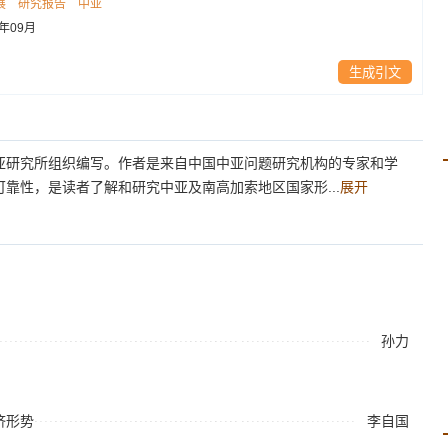
展
研究报告
中亚
1年09月
生成引文
亚研究所组织编写。作者是来自中国中亚问题研究机构的专家和学
靠性，是读者了解和研究中亚及南高加索地区国家形...
展开
孙力
济形势
李自国