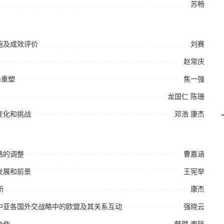
苏畅
施及成效评价
刘赛
赵常庆
局重塑
焦一强
龙国仁
陈珊
变化和挑战
邓浩
康杰
略的调整
曹嘉涵
发展和前景
王宪举
析
康杰
—中亚各国外交战略中的欧盟及其关系互动
强晓云
合作
韩璐
李琰