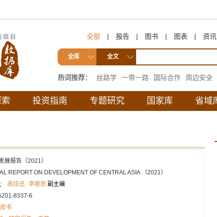
全部
|
报告
|
图书
|
图表
|
资讯
全库
全文
热词推荐：
丝路学
一带一路
国际合作
周边安全
互联互通
探索
投资指南
专题研究
国家库
省域
发展报告（2021）
AL REPORT ON DEVELOPMENT OF CENTRAL ASIA （2021）
;
高焓迅
李睿思
副主编
5201-8337-6
皮书