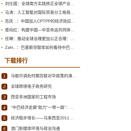
刘仕国：全球南方实践修正全球产业政策观
马涛：人工智能对国际贸易分工格局的重塑
苏庆...：中国加入CPTPP的经济效应评估报告
曾向红：构建中国—中亚命运共同体的机制、内涵与路径
任琳：推动全球治理更加公正合理：促进世界经济持续健康发展
Zahi...：巴基斯坦智库如何看待中巴经济走廊？
下载排行
马歇尔调处时期苏联对华政策的演变（1945年12月～1947年1月）
1
全球跨境电子商务研究
2
西亚非洲国家的工程市场
3
“中巴经济走廊”助力“一带一路”：机遇与挑战
4
经济稳步增长——马来西亚2011～2012年经济发展回顾与展望
5
澳门新媒体环境与政治沟通
6