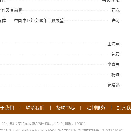
合作及其前景
石岚
同体——中国中亚外交30年回顾展望
许涛
王海燕
包毅
李睿思
杨进
高焓迅
|
|
|
|
于我们
联系我们
帮助中心
定制服务
加入我
院3号楼华龙大厦A/B座13层、15层 | 邮编：100029
 | E-mail：database@ssap.cn | QQ：2475522410 | 您当前的IP是：
216.73.216.62