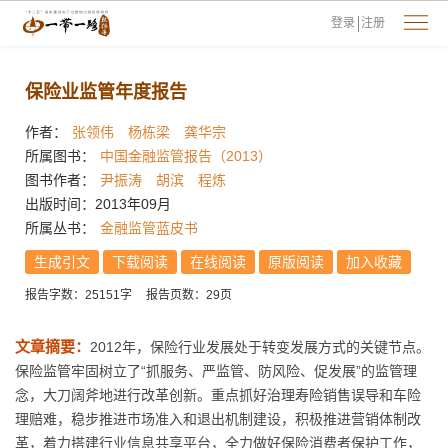
登录
注册
保险业监管年度报告
作者：
张领伟
杨栋梁
龚华宗
所属图书：
中国金融监管报告（2013）
图书作者：
尹振涛
胡滨
程炼
出版时间：2013年09月
所属丛书：
金融监管蓝皮书
生成引文
下载阅读
在线阅读
原版阅读
加入收藏
报告字数：25151字
报告页数：29页
文章摘要：
2012年，保险行业发展处于转变发展方式的关键节点。
保险监管牢固树立了“抓服务、严监管、防风险、促发展”的监管理
念，大刀阔斧地进行改革创新。重点抓好治理寿险销售误导和车险
理赔难，稳步推进市场准入和退出机制建设，积极推进营销体制改
革，着力搭建行业信息共享平台，全力做好保险消费者保护工作，