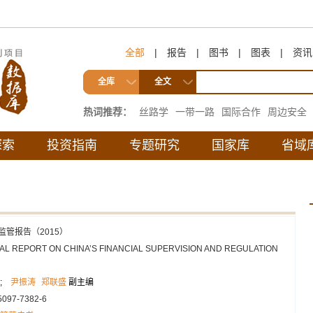
全部
|
报告
|
图书
|
图表
|
资讯
全库
全文
热词推荐：
丝路学
一带一路
国际合作
周边安全
互联互通
探索
投资指南
专题研究
国家库
省域
监管报告（2015）
L REPORT ON CHINA’S FINANCIAL SUPERVISION AND REGULATION
;
尹振涛
郑联盛
副主编
5097-7382-6