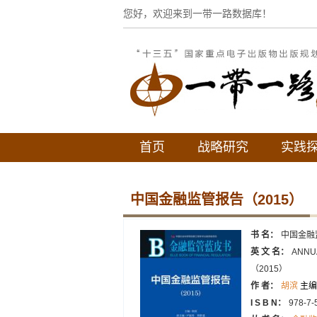
您好，欢迎来到一带一路数据库！
首页
战略研究
实践
中国金融监管报告（2015）
书 名：
中国金融
英 文 名：
ANNUA
（2015）
作 者：
胡滨
主编
I S B N：
978-7-