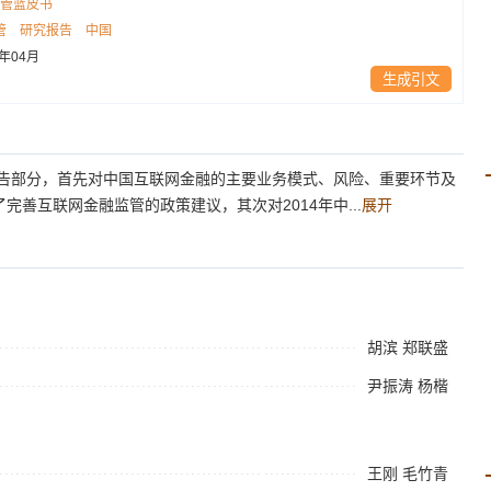
管蓝皮书
管
研究报告
中国
5年04月
生成引文
报告部分，首先对中国互联网金融的主要业务模式、风险、重要环节及
善互联网金融监管的政策建议，其次对2014年中...
展开
胡滨
郑联盛
尹振涛
杨楷
王刚
毛竹青