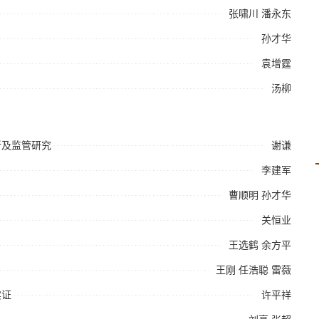
张啸川
潘永东
孙才华
袁增霆
汤柳
新及监管研究
谢谦
李建军
曹顺明
孙才华
关恒业
王选鹤
余方平
王刚
任浩聪
雷薇
实证
许平祥