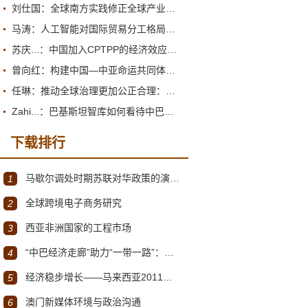
刘仕国：全球南方实践修正全球产业政策观
马涛：人工智能对国际贸易分工格局的重塑
苏庆...：中国加入CPTPP的经济效应评估报告
曾向红：构建中国—中亚命运共同体的机制、内涵与路径
任琳：推动全球治理更加公正合理：促进世界经济持续健康发展
Zahi...：巴基斯坦智库如何看待中巴经济走廊？
下载排行
马歇尔调处时期苏联对华政策的演变（1945年12月～1947年1月）
1
全球跨境电子商务研究
2
西亚非洲国家的工程市场
3
“中巴经济走廊”助力“一带一路”：机遇与挑战
4
经济稳步增长——马来西亚2011～2012年经济发展回顾与展望
5
澳门新媒体环境与政治沟通
6