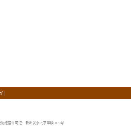
们
版物经营许可证：新出发京批字第版0079号