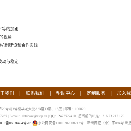
平等的加剧
系的视角
的机制建设和合作实践
波动与稳定
|
|
|
|
于我们
联系我们
帮助中心
定制服务
加入我
院3号楼华龙大厦A/B座13层、15层 | 邮编：100029
 | E-mail：database@ssap.cn | QQ：2475522410 | 您当前的IP是：
216.73.217.179
ICP备06036494号-16
京公网安备11010202008212号
新出网证（京）字094号
出