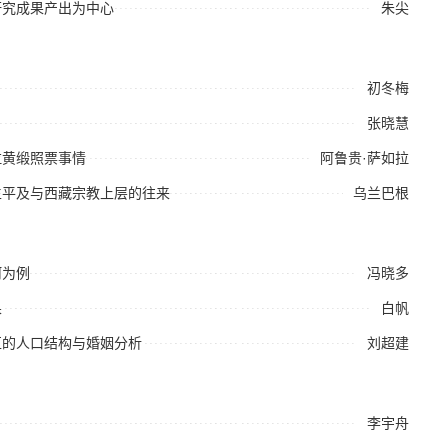
研究成果产出为中心
朱尖
初冬梅
张晓慧
拉黄缎照票事情
阿鲁贵·萨如拉
生平及与西藏宗教上层的往来
乌兰巴根
河为例
冯晓多
果
白帆
区的人口结构与婚姻分析
刘超建
李宇舟