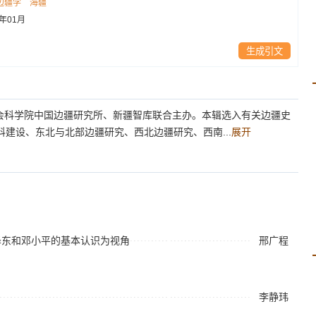
边疆学
海疆
2年01月
生成引文
会科学院中国边疆研究所、新疆智库联合主办。本辑选入有关边疆史
科建设、东北与北部边疆研究、西北边疆研究、西南...
展开
泽东和邓小平的基本认识为视角
邢广程
李静玮