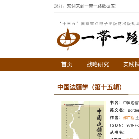
您好，欢迎来到一带一路数据库！
首页
战略研究
实践
中国边疆学（第十五辑）
书 名：
中国边疆
英 文 名：
Border
作 者：
邢广程
主
I S B N：
978-7-
丛 书 名：