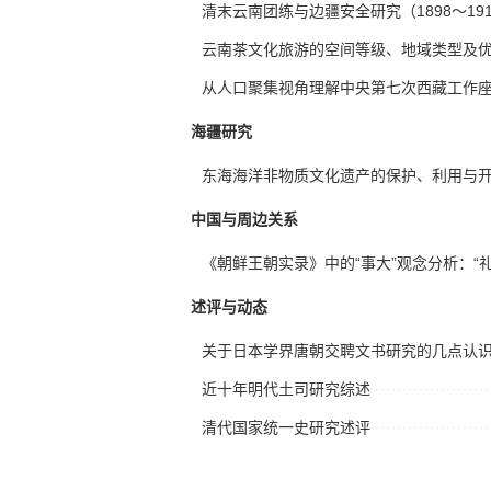
清末云南团练与边疆安全研究（1898～191
云南茶文化旅游的空间等级、地域类型及
从人口聚集视角理解中央第七次西藏工作
海疆研究
东海海洋非物质文化遗产的保护、利用与
中国与周边关系
《朝鲜王朝实录》中的“事大”观念分析：“礼
述评与动态
关于日本学界唐朝交聘文书研究的几点认
近十年明代土司研究综述
清代国家统一史研究述评