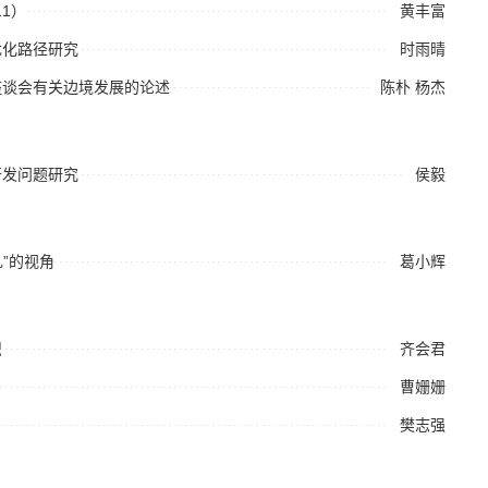
1）
黄丰富
优化路径研究
时雨晴
座谈会有关边境发展的论述
陈朴
杨杰
开发问题研究
侯毅
”的视角
葛小辉
识
齐会君
曹姗姗
樊志强