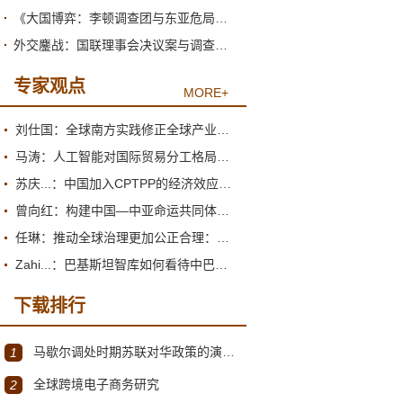
《大国博弈：李顿调查团与东亚危局》绪论
外交鏖战：国联理事会决议案与调查团的产生
专家观点
MORE+
刘仕国：全球南方实践修正全球产业政策观
马涛：人工智能对国际贸易分工格局的重塑
苏庆...：中国加入CPTPP的经济效应评估报告
曾向红：构建中国—中亚命运共同体的机制、内涵与路径
任琳：推动全球治理更加公正合理：促进世界经济持续健康发展
Zahi...：巴基斯坦智库如何看待中巴经济走廊？
下载排行
马歇尔调处时期苏联对华政策的演变（1945年12月～1947年1月）
1
全球跨境电子商务研究
2