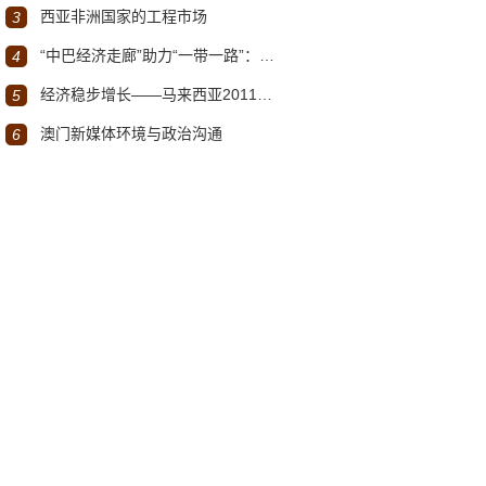
西亚非洲国家的工程市场
3
“中巴经济走廊”助力“一带一路”：机遇与挑战
4
经济稳步增长——马来西亚2011～2012年经济发展回顾与展望
5
澳门新媒体环境与政治沟通
6