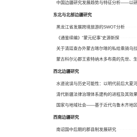
中国边疆研究发展趋势与特征分析——以
东北与北部边疆研究
黑龙江省发展跨境旅游的SWOT分析
《通鉴续编》“蒙元纪事”史源新探
关于清廷查办外蒙古喀尔喀的私给乘骑乌
蒙古科尔沁郡王索特纳木多布斋的先世、
西北边疆研究
水道讹误与历史可能性：以明代前后大夏
清代新疆法律治理体系建构的进程及其效
国家与地域社会——基于近代乌鲁木齐地
西南边疆研究
南诏国中后期的郡县制发展研究