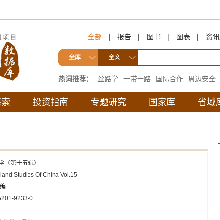
全部
|
报告
|
图书
|
图表
|
资讯
全库
全文
热词推荐：
丝路学
一带一路
国际合作
周边安全
互联互通
探索
投资指南
专题研究
国家库
省域
学（第十五辑）
land Studies Of China Vol.15
编
5201-9233-0