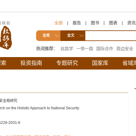
全部
|
报告
|
图书
|
图表
|
资讯
全库
全文
热词推荐：
丝路学
一带一路
国际合作
周边安全
互联互通
探索
投资指南
专题研究
国家库
省域
安全观研究
ch on the Holistic Approach to National Security
5228-2031-6