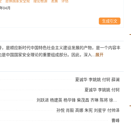
全
总体国家安全观
理论根源
发展
评估
4年04月
生成引文
导，是顺应新时代中国特色社会主义建设发展的产物，是一个内容丰
是中国国家安全理论的重要组成部分。因此，深入...
展开
夏诚华
李姚姚
付轲
薛澜
夏诚华
李姚姚
付轲
刘跃进
杨建英
杨华锋
柴茂昌
齐琳
陈将
徐晨光
王
孙悦
肖毅
高娜
朱宪
刘星宇
付帅泽
曹峰