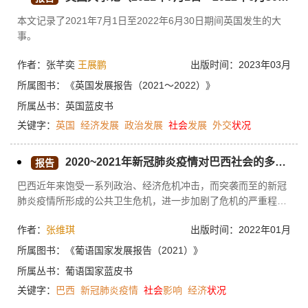
本文记录了2021年7月1日至2022年6月30日期间英国发生的大
事。
作者：张芊奕
王展鹏
出版时间：2023年03月
所属图书：
《英国发展报告（2021～2022）》
所属丛书：
英国蓝皮书
关键字：
英国
经济发展
政治发展
社会
发展
外交
状况
2020~2021年新冠肺炎疫情对巴西社会的多重影响
报告
巴西近年来饱受一系列政治、经济危机冲击，而突袭而至的新冠
肺炎疫情所形成的公共卫生危机，进一步加剧了危机的严重程
度，并对巴西社会生活多个领域产生负面影响。本报告对疫情出
作者：
张维琪
出版时间：2022年01月
现以来巴西所采取的防疫政策进行简要回顾，聚焦疫情对巴西卫
生、教育、就业三方面产生的影响，巴西社会，特别是弱势群体
所属图书：
《葡语国家发展报告（2021）》
受到的冲击尤为沉重。Nos últimos anos，o Brasil tem
所属丛书：
葡语国家蓝皮书
encarado uma série de crises políticas e económicas. A
关键字：
巴西
新冠肺炎疫情
社会
影响
经济
状况
situação fica ag