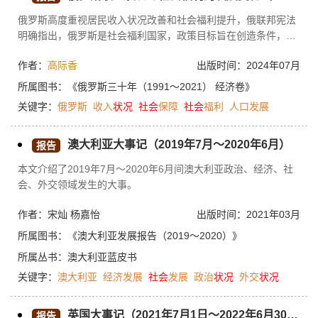
俄罗斯高度重视居民收入状况改善和社会福利提升，俄联邦宪法
明确指出，俄罗斯是社会福利国家，政策目标旨在创造条件，以
保障人有尊严地生活和自由发展。转型30年以来，俄罗斯在收入
作者：
高际香
出版时间：2024年07月
分配、居民社会保障和社会福利方面采取的很多政策措施具有重
要的参考价值，值得我们对公平与效率问题加以进一步的深思。
所属图书：
《俄罗斯三十年（1991～2021） 经济卷》
关键字：
俄罗斯
收入
状况
社会
保障
社会
福利
人口发展
澳大利亚大事记（2019年7月～2020年6月）
报告
本文介绍了2019年7月～2020年6月间澳大利亚政治、经济、社
会、外交领域发生的大事。
作者：宋灿 杨嘉怡
出版时间：2021年03月
所属图书：
《澳大利亚发展报告（2019～2020）》
所属丛书：
澳大利亚蓝皮书
关键字：
澳大利亚
经济发展
社会
发展
政治
状况
外交
状况
英国大事记（2021年7月1日～2022年6月30日）
报告