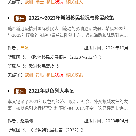
关键字：
欧洲
瑞士
移民
状况
移民融入
局（Frontex）的改革，瑞士全民公决结果说明瑞士人支持欧洲
的共同边界管理政策。瑞士一直很注重移民问题，采取各种措施
促进移民的融入，但仍有不少问题。
2022～2023年希腊移民状况与移民政策
报告
随着新冠疫情对国际移民人口流动的影响逐渐减弱，希腊2022年
与2023年接收的庇护申请总量陡然上升，通过海路和陆路到达希
腊的难民和移民数量也显著增长，经由东地中海路线到达欧洲的
作者：
尚冰
出版时间：2024年10月
非法越境数量猛增。由于地区动乱与气候危机，多个非洲国家成
为难民的主要来源国。在欧盟和联合国难民署等机构的支持下，
所属图书：
《欧洲移民发展报告（2023～2024）》
希腊实施了一系列促进难民融入的措施。不过，由于希腊与土耳
所属丛书：
欧洲移民蓝皮书
其边境的移民管控难度较大，希腊经常面临与难民相关的人道主
关键字：
欧洲
希腊
移民
状况
移民政策
义危机。2023年，希腊全国人口总量和外国出生人口数量均为十
年来最低。希腊亟须探索吸引合法移民的有效措施，以弥补其人
口老龄化的缺口和部分行业的劳动力不足。
2021年以色列大事记
报告
本文记录了2021年以色列经济、政治、社会、外交领域发生的大
事，如以色列央行将基准利率维持在0.1%不变，这已经是其连续
10个月维持有史以来最低的贷款利率。
作者：赵晨曦
出版时间：2023年04月
所属图书：
《以色列发展报告（2022）》