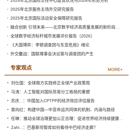
2025年北京国际交往中心建设状况与2026年形势分析
2025年北京服务主场外交研究报告
2025年北京国际活动安全保障研究报告
融合创新 引领未来——北京数字经济高质量发展的新阶段与新跃升
全球数字经济标杆城市发展评价报告（2026）
《大国博弈：李顿调查团与东亚危局》绪论
外交鏖战：国联理事会决议案与调查团的产生
专家观点
MORE+
刘仕国：全球南方实践修正全球产业政策观
马涛：人工智能对国际贸易分工格局的重塑
苏庆...：中国加入CPTPP的经济效应评估报告
曾向红：构建中国—中亚命运共同体的机制、内涵与路径
任琳：推动全球治理更加公正合理：促进世界经济持续健康发展
Zahi...：巴基斯坦智库如何看待中巴经济走廊？