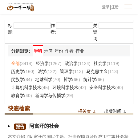
登录
注册
标
作
关
题:
者:
键
词:
分组浏览：
学科
地区
年份
作者
行业
全部
(3414)
经济学
(1267)
政治学
(1124)
社会学
(1119)
历史学
(160)
法学
(122)
管理学
(113)
马克思主义
(113)
民族学
(84)
地球科学
(70)
哲学
(66)
统计学
(66)
计算机科学技术
(45)
环境科学技术
(42)
安全科学技术
(40)
教育学
(40)
新闻学与传播学
(29)
快速检索
相关度
出版时间
阿富汗的社会
报告
本文介绍了阿富汗的国民生活、社会保障以及医疗卫生等社会状