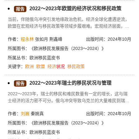
2022～2023年欧盟的经济状况和移民政策
报告
当前，伴随俄乌冲突引发地缘政治危机，经济全球化遭遇逆流，
欧盟在宏观经济与移民政策等领域步履艰难。宏观经济层面，欧
盟经济面临后疫情时代复苏乏力的同时，能源价格飙升、通货膨
作者：
程永林
张如月 荆鑫峰
出版时间：2024年10月
胀高企、劳动力市场疲软以及出口增长乏力等问题叠加出现，欧
盟经济陷入衰退风险。移民治理层面，地区冲突紧张形势以及欧
所属图书：
《欧洲移民发展报告（2023～2024）》
盟各国疫情后经济复苏的不均衡性，致使欧盟非正规移民与难民
所属丛书：
欧洲移民蓝皮书
数量暴增，欧盟财政短缺与民众负面情绪积压等问题再次凸显。
关键字：
欧洲
欧盟
经济
状况
移民政策
2022～2023年瑞士的移民状况与管理
报告
2022～2023年，瑞士的移民和难民数量有一定的增长，这与瑞
士经济的活力密不可分。俄乌冲突导致乌克兰的大量难民到瑞士
寻求庇护，瑞士批准让乌克兰人通过S类难民庇护身份快速获得
作者：
刘巍
秦婉真
出版时间：2024年10月
在瑞士的居留权，瑞士社会展示了对乌克兰难民的欢迎，尽可能
安置乌克兰难民。瑞士在对乌克兰难民的态度与对待其他国家难
所属图书：
《欧洲移民发展报告（2023～2024）》
民的态度上存在巨大的反差。瑞士通过与一些难民主要的过境国
所属丛书：
欧洲移民蓝皮书
协商谈判，控制进入瑞士的难民数量。对于欧洲边境和海岸警卫