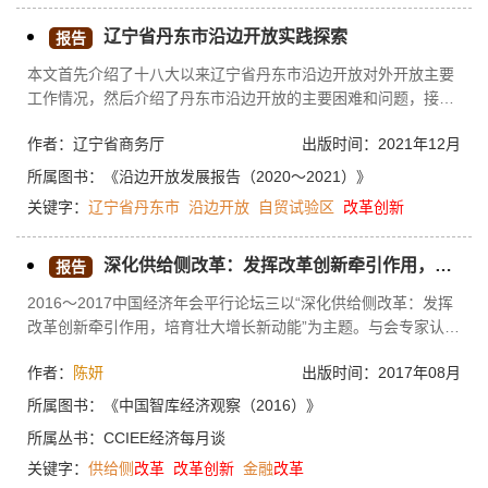
动经济稳步攀升；聚焦改革创新，在激发增长动力上求实效。
辽宁省丹东市沿边开放实践探索
报告
本文首先介绍了十八大以来辽宁省丹东市沿边开放对外开放主要
工作情况，然后介绍了丹东市沿边开放的主要困难和问题，接着
介绍了新时代进一步推动沿边地区对外开放的思考，最后对辽宁
作者：辽宁省商务厅
出版时间：2021年12月
省丹东市沿边开放提出了有关建议。
所属图书：
《沿边开放发展报告（2020～2021）》
关键字：
辽宁省丹东市
沿边开放
自贸试验区
改革创新
深化供给侧改革：发挥改革创新牵引作用，培育壮大增长新动能——2016～2017中国经济年会综述之五
报告
2016～2017中国经济年会平行论坛三以“深化供给侧改革：发挥
改革创新牵引作用，培育壮大增长新动能”为主题。与会专家认
为，在国有企业改革问题上，国企领导要有担当，不要怕被指责
作者：
陈妍
出版时间：2017年08月
造成国有资产流失就不改革，不改革造成的流失会更大。要把混
合所有制改革作为国企改革的重要突破口。在金融改革方面，要
所属图书：
《中国智库经济观察（2016）》
通过建立多样性的金融机构，鼓励金融竞争。同时，继续深化多
所属丛书：
CCIEE经济每月谈
层次资本市场体系改革，防范潜在的金融风险。
关键字：
供给侧
改革
改革创新
金融
改革