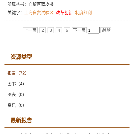
向其他自贸试验区乃至全国进行推广，最大限度释放自贸试验区
所属丛书：
自贸区蓝皮书
建设带来的改革制度红利。
关键字：
上海自贸试验区
改革创新
制度红利
上一页
2
3
4
5
下一页
跳转
资源类型
报告
（72）
图书
（4）
图表
（0）
资讯
（0）
最新报告