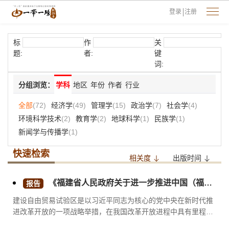
登录
注册
标
作
关
题:
者:
键
词:
分组浏览：
学科
地区
年份
作者
行业
全部
(72)
经济学
(49)
管理学
(15)
政治学
(7)
社会学
(4)
环境科学技术
(2)
教育学
(2)
地球科学
(1)
民族学
(1)
新闻学与传播学
(1)
快速检索
相关度
出版时间
《福建省人民政府关于进一步推进中国（福建）自由贸易试验区改革创新三十五条措施》政策解读
报告
建设自由贸易试验区是以习近平同志为核心的党中央在新时代推
进改革开放的一项战略举措，在我国改革开放进程中具有里程碑
意义。今年是改革开放四十周年，也是我国设立第一个自由贸易