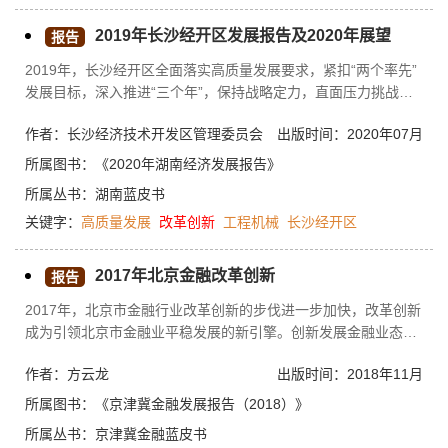
2019年长沙经开区发展报告及2020年展望
报告
2019年，长沙经开区全面落实高质量发展要求，紧扣“两个率先”
发展目标，深入推进“三个年”，保持战略定力，直面压力挑战，
推进改革创新，经济运行保持了稳中有进、进中向好态势。2020
作者：长沙经济技术开发区管理委员会
出版时间：2020年07月
年，园区将深入贯彻新发展理念，全面落实高质量发展要求，紧
扣“两个率先”发展目标，突出抓好“两主一特”、四条产业链、“四
所属图书：
《2020年湖南经济发展报告》
新”经济、“三位一体”+区块链赋能、腾笼换鸟、以企业为主体的
所属丛书：
湖南蓝皮书
商事主体培育、“入规升高上市扩面”、营商环境优化等重点工
关键字：
高质量发展
改革创新
工程机械
长沙经开区
作，推动高质量发展迈上新台阶。
2017年北京金融改革创新
报告
2017年，北京市金融行业改革创新的步伐进一步加快，改革创新
成为引领北京市金融业平稳发展的新引擎。创新发展金融业态，
加强文化金融、科技金融、绿色金融建设。银行业逐渐回归本
作者：方云龙
出版时间：2018年11月
源，通过与金融科技的深度融合，极大地提升金融运营效率，进
一步提升服务实体经济的能力。另外，北京市金融配套服务不断
所属图书：
《京津冀金融发展报告（2018）》
完善，金融运营环境不断优化，为金融业的改革创新营造了良好
所属丛书：
京津冀金融蓝皮书
的市场环境。2018年，金融业的深度开放和新一轮技术革命又为