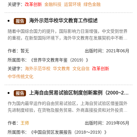
关键字：
改革创新
金融科技
运营环境
绿色金融
北京市金融行业的改革创新带来了前所未有的机遇。未来，北京
市要以不发生系统性金融风险为底线，不断地吸引各类金融人
才，加强金融科技与传统金融行业的结合，大力构建绿色金融体
海外示范华校华文教育工作综述
报告
系，在进一步扩大金融开放中，继续推动北京市金融业高质量发
随着中国综合国力的提升，国际影响力日渐增强，中文受到世界
展。
的重视，在新型国际环境下，海外华文教育在发展契机中不断成
长，已遍布海外的华文示范院校也呈现蓬勃发展的趋势。2018
作者：暂无
出版时间：2021年06月
年，海外示范华校发展围绕着中国发展、中国文化自信，也带着
改革创新的精神等进行转型，发展稳中求进。自习近平总书记提
所属图书：
《世界华文教育年鉴（2019）》
出“一带一路”倡议以来，海外华校抓住发展合作机遇，围绕“一带
关键字：
海外示范华校
华文教育
文化自信
改革创新
一路”倡议开展多项交流活动。菲律宾华文教育研究中心作为“一
中华传统文化
带一路”沿线的重要国家，与重庆市人民政府加强教育方面的交流
与互助，双方希望建立长期持久的合作关系，希
上海自由贸易试验区制度创新案例（2000~2018）
报告
作为国内最早运作的自由贸易试验区，上海自贸试验区借鉴国外
先进制度经验，在货物及服务贸易、外商直接投资和对外投资、
金融创新和政府管理公共服务等多个领域，先后开展了针对不同
作者：
王师
出版时间：2019年05月
类型主体的多种改革创新试点。上海自贸试验区的多项改革创新
措施取得了良好效果，形成了众多有价值的操作经验，可以迅速
所属图书：
《中国自贸区发展报告（2018～2019）》