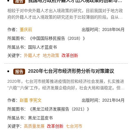
我国地方政府外籍人才出入境政策的创新与发展
报告
七是以科技创新体制改革为契机，充分发挥人才支撑力；八是以
相较于对中央外籍人才出入境政策的研究，目前我国对于地方政
国际经济格局变动和资本避险需求上升为契机，大力吸引国际人
府的外籍人才出入境政策的研究还处于比较薄弱的阶段。自从
才和国际资本。
2015年6月公安部出台了支持上海外籍人才出入境政策措施后，
作者：
董庆前
出版时间：2018年06月
在我国各地方省（区、市）快速跟进，出现了新一轮外籍人才出
入境政策的创新与改革措施。这些政策既有很多共同点，也具有
所属图书：
《中国国际移民报告（2018）》
各个地区自身的特点。本文通过对我国目前地方外籍人才出入境
所属丛书：
国际人才蓝皮书
政策的研究，进行了政策对比并分析了当前地方政策的特点和不
关键字：
外籍人才
地方政策
改革创新
足。最后，对我国当前外籍人才政策的改革发展提出建设性建
议。
2020年七台河市经济形势分析与对策建议
报告
2020年，七台河市统筹推进疫情防控和经济社会发展，扎实推进
“六稳”“六保”工作，经济发展企稳向好，社会大局和谐稳定。但
是，发展中仍存在着能源比重高的结构性矛盾突出、接续产业发
作者：
赵蕾
李宪文
出版时间：2021年04月
展缓慢、产业链条较短、产业发展整体水平偏低等问题。七台河
市要抓住“十四五”开局之年的发展契机，采取有力措施，遏制经
所属图书：
《黑龙江经济发展报告（2021）》
济下滑趋势，贯彻新发展理念，构建新发展格局，巩固拓展疫情
所属丛书：
黑龙江蓝皮书
防控和经济社会发展成果，坚持“稳煤固基、多元发展”，聚焦产
关键字：
高质量发展
改革创新
七台河市
业项目建设，夯实高质量发展基础；聚焦服务经济发展，加快推