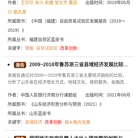
作者：
王珍珍
余兴
俞姗
邹文杰
戴双
出版时间：2019年05月
试验区五周年。
兴
施志源
所属图书：
《中国（福建）自由贸易试验区发展报告（2018～
2019）》
所属丛书：
福建自贸区蓝皮书
关键字：
措施
自贸试验区
改革创新
2009~2018年鲁苏浙三省县域经济发展比较分析与对策建议
报告
本报告通过对2009～2018年鲁苏浙三省主要经济指标的比较，
分析了山东省在经济增长方式、地域文化、政府服务、金融改革
和科技创新等方面与先进省份的差距，并提出促进山东省县域经
作者：中国人民银行济南分行课题组
出版时间：2021年08月
济发展的对策建议：一是以申创国家中心城市为契机，发挥核心
城市对县域的带动发展作用；二是以加快新旧动能转换综合试验
所属图书：
《山东经济形势分析与预测（2021）》
区建设为契机，推动县域产业结构转型升级；三是以打造乡村振
所属丛书：
山东蓝皮书
兴齐鲁样板为契机，加快推进县域城乡一体化融合发展；四是以
关键字：
县域经济
改革创新
城乡融合发展
申创国家级金融改革试验区为契机，推动县域金融服务实体经
济；五是以推进自贸区改革为契机，推动县域开放发展；六是以
深化放管服改革为契机，推动县域治理体系和治理能力现代化；