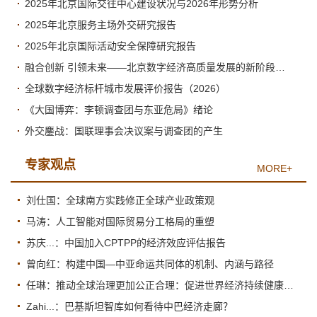
2025年北京国际交往中心建设状况与2026年形势分析
2025年北京服务主场外交研究报告
2025年北京国际活动安全保障研究报告
融合创新 引领未来——北京数字经济高质量发展的新阶段与新跃升
全球数字经济标杆城市发展评价报告（2026）
《大国博弈：李顿调查团与东亚危局》绪论
外交鏖战：国联理事会决议案与调查团的产生
专家观点
MORE+
刘仕国：全球南方实践修正全球产业政策观
马涛：人工智能对国际贸易分工格局的重塑
苏庆...：中国加入CPTPP的经济效应评估报告
曾向红：构建中国—中亚命运共同体的机制、内涵与路径
任琳：推动全球治理更加公正合理：促进世界经济持续健康发展
Zahi...：巴基斯坦智库如何看待中巴经济走廊？