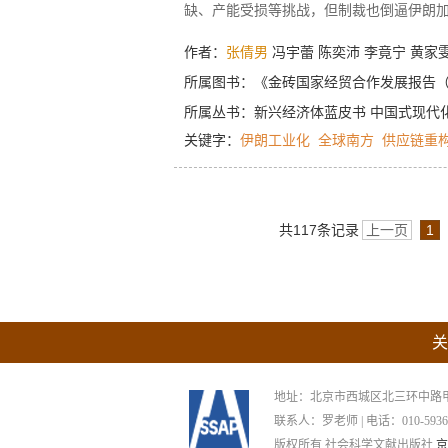
缺、产能受损等挑战，但制裁也倒逼伊朗
等多边机制深化全球南方合作，产业结构“
作者：
张倩男
冯宇蕾 陈奕沛 李竟宁 黄家
升，在关键资本品国产化、国防技术民用
展。同时，南南金融合作务实推进，本币
所属图书：
《金砖国家经贸合作发展报告（20
代性金融通道。伊朗工业化发展虽仍面临
所属丛书：
新兴经济体蓝皮书
中国式现代
协作的发展路径，既为突破外部约束提供
关键字：
伊朗工业化
全球南方
供应链重
共117条记录
上一页
1
关
地址：北京市西城区北三环中路甲29号
联系人：罗老师 | 电话：010-59367265
版权所有 社会科学文献出版社
京