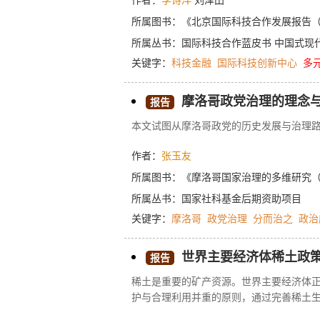
作者：
李诗洋
刘泽田
质效、激发创新主体活力及创新金融工具
与科技创新高风险、长周期特性的适配性
所属图书：
《北京国际科技合作发展报告（2
匹配科技创新规律的多元化融资体系，重
所属丛书：
国际科技合作蓝皮书
中国式现
及强化政策协同与制度供给，从而为北京
关键字：
科技金融
国际科技创新中心
多
摩洛哥政党治理的理念
报告
本文试图从摩洛哥政党的历史发展与治理
作者：
张玉友
所属图书：
《摩洛哥国家治理的多维研究（1
所属丛书：
国家社科基金后期资助项目
关键字：
摩洛哥
政党治理
分而治之
政治
世界主要经济体稀土政
报告
稀土是重要的矿产资源。世界主要经济体
护与合理利用并重的原则，通过完善稀土
当。美国通过扩大本土生产、加强国际合