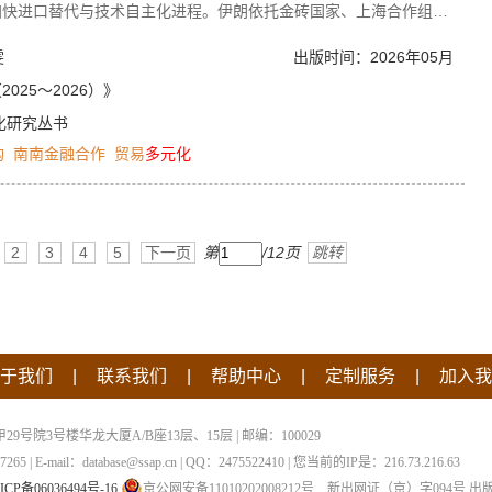
加快进口替代与技术自主化进程。伊朗依托金砖国家、上海合作组织
非油化”转型成效显著，石化、钢铁等支柱产业实现产能与出口双提
雯
出版时间：2026年05月
化等领域取得实质性成效，贸易格局向亚洲、独联体、拉美多元化拓
结算在双边及区域框架下规模化落地，为伊朗规避美元制裁提供了替
25～2026）》
技术短板、地缘物流风险、金融融资待深化等问题，但依托全球南方
化研究丛书
了支撑，也为南南合作实践提供了典型样本。
构
南南金融合作
贸易
多元化
2
3
4
5
下一页
第
/12页
跳转
|
|
|
|
于我们
联系我们
帮助中心
定制服务
加入我
院3号楼华龙大厦A/B座13层、15层 | 邮编：100029
 | E-mail：database@ssap.cn | QQ：2475522410 | 您当前的IP是：
216.73.216.63
ICP备06036494号-16
京公网安备11010202008212号
新出网证（京）字094号
出