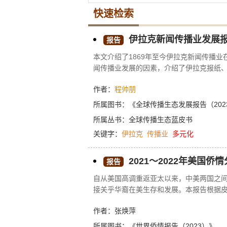
快速检索
伊拉克新闻传播业发展报告（
报告
本文介绍了1869年至今伊拉克新闻传播
闻传播业发展的因素，介绍了伊拉克报纸
的新闻媒体，阐明了当前伊拉克新闻传播
作者：
程帅朋
所属图书：
《全球传播生态发展报告（202
所属丛书：
全球传播生态蓝皮书
关键字：
伊拉克
传播业
多元化
2021～2022年美国侨
报告
自从美国高调重返亚太以来，中美两国之
接关乎华裔在美生存和发展。本报告根据
量、居住区域、教育水平、收入情况，展现美
作者：张焕萍
华埠经济短期内较难恢复。自新冠疫情发
双重“病毒”之下，这导致年轻亚裔在美国
所属图书：
《世界侨情报告（2023）》