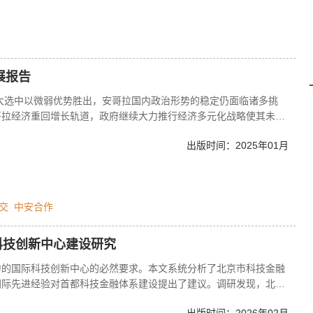
身权益，美国华人群体的政治参与意识在一定程度上有所提升。同
对话，试图更好地融入住在国。
展报告
在大选中以微弱优势胜出，安哥拉国内政治形势的稳定仍面临诸多挑
哥拉经济重回增长轨道，政府继续大力推行经济多元化战略使其未来
展依然缓慢。安哥拉延续以经济外交为主线的外交方针，积极参与国
出版时间：2025年01月
，同时安美关系有所升温。中安建交40周年之际，双方持续推进、
好关系。Em 2022，o MPLA，partido gover
》
交
中安合作
科技创新中心建设研究
力的国际科技创新中心的必然要求。本文系统分析了北京市科技金融
国际先进经验对首都科技金融体系建设提出了建议。调研发现，北京
定成效，包括培育专业机构、完善多层次资本市场、扩大融资规模与