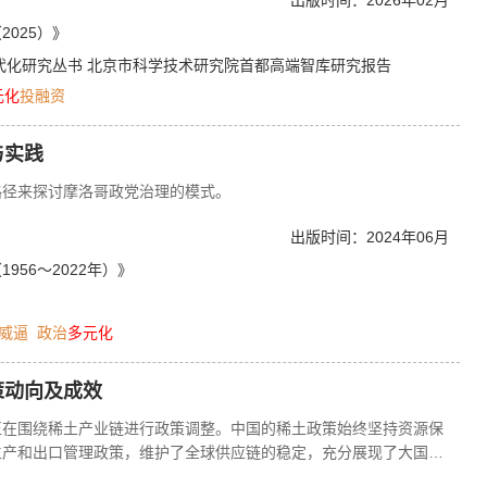
出版时间：2026年02月
等。然而与国际一流城市相比，北京市科技金融体系仍存在融资结构
不足等问题。要想充分发挥科技金融的资源配置功能，关键在于构建
025）》
点在于优化融资结构、提升信贷服务精准度、畅通市场化退出渠道以
代化研究丛书
北京市科学技术研究院首都高端智库研究报告
实现国际科技创新中心建设目标提供坚实有力的保障。
元化
投融资
与实践
路径来探讨摩洛哥政党治理的模式。
出版时间：2024年06月
956～2022年）》
威逼
政治
多元化
策动向及成效
正在围绕稀土产业链进行政策调整。中国的稀土政策始终坚持资源保
生产和出口管理政策，维护了全球供应链的稳定，充分展现了大国担
作等方式，试图促进稀土产业链的重建。欧盟通过立法推动稀土供应