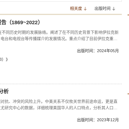
相关度
出版时间
1869~2022）
业在不同历史时期的发展脉络。阐述了在不同历史背景下影响伊拉克新
、电台和电视台等传播媒介的发展情况。重点介绍了目前伊拉克重要
业多元化发展的格局。
出版时间：2024年05月
3）》
情分析
间对抗、冲突的风险上升。中美关系不仅攸关世界前途命运，更是直
皮尤研究中心的数据，详细梳理美国华人的人口特点，分析其人口数
国华人多元化的特点。2021～2022年，疫情的影响仍未消除，
出版时间：2023年12月
生以来，包括华人在内的美国亚裔一直生活在新冠疫情与种族歧视的
普遍缺乏归属感。由于美国加紧对中国遏制打压和技术封锁，在美华