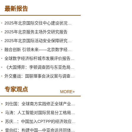
最新报告
2025年北京国际交往中心建设状况与2026年形势分析
2025年北京服务主场外交研究报告
2025年北京国际活动安全保障研究报告
融合创新 引领未来——北京数字经济高质量发展的新阶段与新跃升
全球数字经济标杆城市发展评价报告（2026）
《大国博弈：李顿调查团与东亚危局》绪论
外交鏖战：国联理事会决议案与调查团的产生
专家观点
MORE+
刘仕国：全球南方实践修正全球产业政策观
马涛：人工智能对国际贸易分工格局的重塑
苏庆...：中国加入CPTPP的经济效应评估报告
曾向红：构建中国—中亚命运共同体的机制、内涵与路径