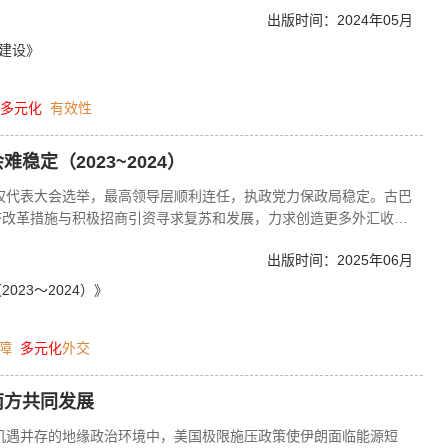
出版时间：2024年05月
系建设》
多元化
有效性
稳定（2023~2024）
政权代表大会选举，最高领导层顺利连任，执政党力保政局稳定。古巴
济改革措施与积极招商引资寻求复苏和发展，力求创造更多外汇收入
下力保民生，但物资短缺和人口老龄化问题的解决尚需时日。古巴与
出版时间：2025年06月
现阴霾，与中国保持友好关系，积极参与地区和国际事务。
23～2024）》
障
多元化
外交
南方共同发展
与机遇并存的地缘政治环境中，美国极限施压政策使伊朗面临能源短