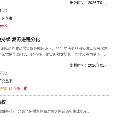
出版时间：2026年01月
、日本等发达经济体也在积极参与稀土供应链的重构。发达经济体正
供应链“阵营化”趋势初现，稀土技术竞争也不断加剧。未来一段时
预测》
键地位。
研究丛书
元化
持续 复苏进程分化
国际油价波动的复杂外部环境下，2024年西亚非洲经济呈现分化态
会国家凭借能源收入与经济多元化实现稳健增长，而埃及等国受困于高
。撒哈拉以南非洲经济则展现出韧性，增速达4.1%，低收入与非资
出版时间：2026年01月
而不繁荣”的发展困境。展望2025～2026年，西亚北非地区经济增
26年升至3.9%，增长主要源于OPEC+减产措施解除后石油产量的回
预测》
以南非洲地区经济增长则相对稳定，2025年维持在4.1%，2026
研究丛书
善及内需逐步复苏的积极势头。尽管地缘冲突、债务高企、结构单一及
冲突
经济
多元化
进程、数字经济拓展、外资吸引力增强以及国际合作深化，正为经济
语权
对象的特征，介绍了传播主体和对象之间话语权生成机制。