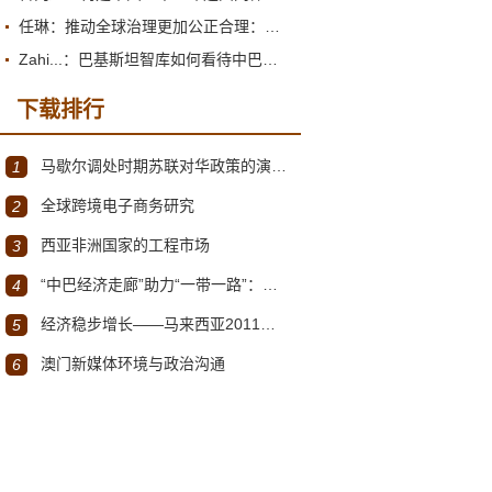
任琳：推动全球治理更加公正合理：促进世界经济持续健康发展
Zahi...：巴基斯坦智库如何看待中巴经济走廊？
下载排行
马歇尔调处时期苏联对华政策的演变（1945年12月～1947年1月）
1
全球跨境电子商务研究
2
西亚非洲国家的工程市场
3
“中巴经济走廊”助力“一带一路”：机遇与挑战
4
经济稳步增长——马来西亚2011～2012年经济发展回顾与展望
5
澳门新媒体环境与政治沟通
6