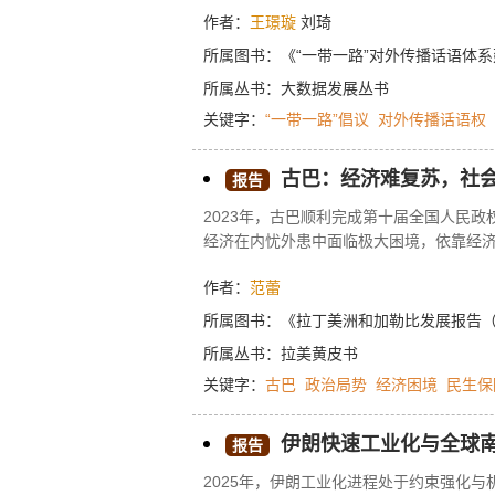
作者：
王璟璇
刘琦
所属图书：
《“一带一路”对外传播话语体
所属丛书：
大数据发展丛书
关键字：
“一带一路”倡议
对外传播话语权
古巴：经济难复苏，社会难
报告
2023年，古巴顺利完成第十届全国人民
经济在内忧外患中面临极大困境，依靠经
和抑制通胀。古巴政府在财政紧张的情况
作者：
范蕾
美国的敌对关系基本面不变，与欧盟关系
所属图书：
《拉丁美洲和加勒比发展报告（20
所属丛书：
拉美黄皮书
关键字：
古巴
政治局势
经济困境
民生保
伊朗快速工业化与全球
报告
2025年，伊朗工业化进程处于约束强化