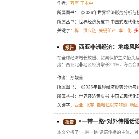
作者：
万军
王永中
链的本地化和多元化，澳大利亚、加拿大
在推动建立本地化的稀土供应链，全球稀土
所属图书：
《2026年世界经济形势分析与
间，中国仍将在全球稀土供应链中处于关
所属丛书：
世界经济黄皮书
中国式现代化
关键字：
稀土供应链
关键矿产
本土化
多
西亚非洲经济：地缘风险
报告
在全球经济增长放缓、贸易保护主义抬头及
势：西亚北非地区经济增长2.1%，海合
通胀与融资压力，冲突地区更陷入深度衰退
作者：孙靓莹
源型国家经济表现尤为活跃，但仍面临“增长
长预计将温和加速，2025年达3.5%，20
所属图书：
《2026年世界经济形势分析与
升、强劲的内需以及持续的经济改革。撒哈拉
所属丛书：
世界经济黄皮书
中国式现代化
年有望提升至4.4%，反映出外部环境改
关键字：
西亚
北非
撒哈拉以南非洲
地区
外部融资收紧持续构成挑战，区域一体化
复苏与中长期韧性增强注入关键动力。
“一带一路”对外传播话
报告
本文分析了“一带一路”话语传播的主体、