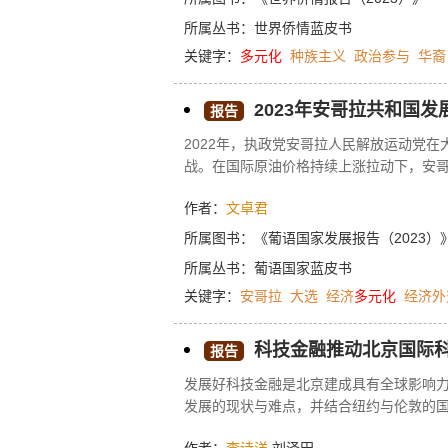
人科学家也受到牵连。为了更好地维护自
所属丛书：
世界侨情蓝皮书
时，美国华人也在积极与主流社会交流和
关键字：
多元化
种族主义
政治参与
华裔
2023年安哥拉共和国发
报告
2022年，执政党安哥拉人民解放运动党
战。在国际原油价格持续上涨拉动下，安
经济的发展充满机遇和潜力，但私有化进
作者：
文卓君
际、地区事务，努力提高本国的国际影响力
扩大各领域合作，取得丰硕成果，进一步深化了双边友
所属图书：
《葡语国家发展报告（2023）
所属丛书：
葡语国家蓝皮书
关键字：
安哥拉
大选
经济
多元化
经济外
科技金融推动北京国际
报告
发展好科技金融是北京建成具有全球影响
发展的现状与难点，并结合纽约与伦敦的
市在构建科技金融服务体系方面已取得一