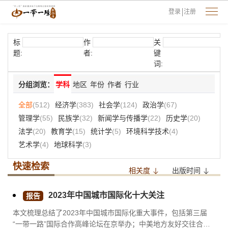
登录
注册
标
作
关
题:
者:
键
词:
分组浏览：
学科
地区
年份
作者
行业
全部
(512)
经济学
(383)
社会学
(124)
政治学
(67)
管理学
(55)
民族学
(32)
新闻学与传播学
(22)
历史学
(20)
法学
(20)
教育学
(15)
统计学
(5)
环境科学技术
(4)
艺术学
(4)
地球科学
(3)
快速检索
相关度
出版时间
2023年中国城市国际化十大关注
报告
本文梳理总结了2023年中国城市国际化重大事件，包括第三届
“一带一路”国际合作高峰论坛在京举办；中美地方友好交往合作