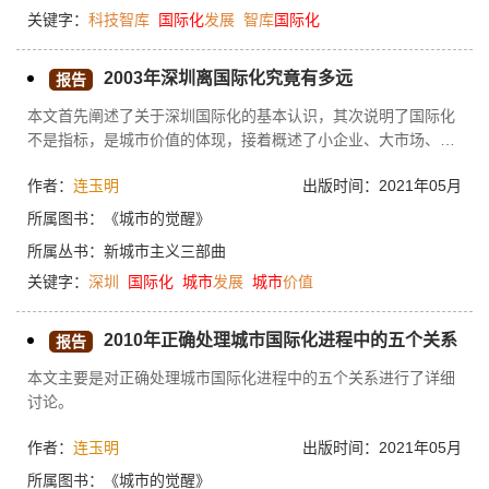
科技智库成功经验，提出系统性提升对策，旨在推动北京科技智
关键字：
科技智库
国际化
发展
智库
国际化
库突破发展瓶颈，提升全球资源整合能力与国际规则影响力，为
全球科技治理贡献北京智慧。
2003年深圳离国际化究竟有多远
报告
本文首先阐述了关于深圳国际化的基本认识，其次说明了国际化
不是指标，是城市价值的体现，接着概述了小企业、大市场、弱
政府，最后说明了目前深圳在构建国际化城市中面临的挑战与机
作者：
连玉明
出版时间：2021年05月
遇。
所属图书：
《城市的觉醒》
所属丛书：
新城市主义三部曲
关键字：
深圳
国际化
城市
发展
城市
价值
2010年正确处理城市国际化进程中的五个关系
报告
本文主要是对正确处理城市国际化进程中的五个关系进行了详细
讨论。
作者：
连玉明
出版时间：2021年05月
所属图书：
《城市的觉醒》