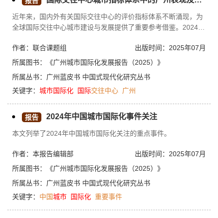
报告
费市场竞争力的对策建议，以推动广州实现建设国际消费中心城
近年来，国内外有关国际交往中心的评价指标体系不断涌现，为
市的战略目标。
全球国际交往中心城市建设与发展提供了重要参考借鉴。2024年
7月，清华大学中国发展规划研究院与德勤中国国际交往中心研
作者：联合课题组
出版时间：2025年07月
究院联合发布《国际交往中心城市指数2024》，以独特视角刻画
了各入选城市的国际交往能力。广州在全球43个样本城市中排名
所属图书：
《广州城市国际化发展报告（2025）》
第37。以该报告及其他城市国际化评价指标体系为参考，广州应
所属丛书：
广州蓝皮书
中国式现代化研究丛书
积极对标和学习世界先进城市，巩固既有优势，加快补齐自身短
关键字：
城市
国际化
国际
交往中心
广州
板，推动建设更高水平的国际交往中心城市，不断提升全球美誉
度和影响力。
2024年中国城市国际化事件关注
报告
本文列举了2024年中国城市国际化关注的重点事件。
作者：本报告编辑部
出版时间：2025年07月
所属图书：
《广州城市国际化发展报告（2025）》
所属丛书：
广州蓝皮书
中国式现代化研究丛书
关键字：
中国
城市
国际化
重要事件