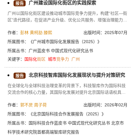
广州建设国际化街区的实践探索
报告
广州以国际化街区建设推动城市国际竞争力提升，构建“社区—街
区”迭代路径，在促进产业升级、优化公共服务、增强治理能力、
促进中外融合方面取得良好成效。研究建议广州在强化规划引
作者：
彭林
黄柯劼
滕熙
出版时间：2025年07月
领、加强统筹整合、促进多元参与、注重品牌打造等方面进一步
加大工作力度。
所属图书：
《广州城市国际化发展报告（2025）》
所属丛书：
广州蓝皮书
中国式现代化研究丛书
关键字：
国际化
街区
城市
竞争力
广州
北京科技智库国际化发展现状与提升对策研究
报告
在全球化与全球科技治理变革的背景下，科技智库作为国际科技
交流合作的核心力量，其国际化发展对提升北京国际话语权具有
重要意义。本文聚焦北京科技智库国际化发展现状，通过分析其
作者：
郭不昃
周子荷
出版时间：2026年02月
在全球合作网络构建、国际学术影响力提升、科研与人才培养等
方面的实践成果，揭示其面临的核心挑战。研究发现，北京科技
所属图书：
《北京国际科技合作发展报告（2025）》
智库虽已形成多层次国际交流格局，但存在国际沟通机制不健
所属丛书：
国际科技合作蓝皮书
中国式现代化研究丛书
北京市
全、协作深度不足、传播互动性弱等问题，同时面临国际规则参
与度低、人才结构单一、资金来源单一等困境。本文结合国内外
科学技术研究院首都高端智库研究报告