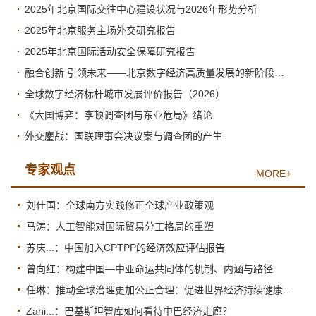
2025年北京国际交往中心建设状况与2026年形势分析
2025年北京服务主场外交研究报告
2025年北京国际活动安全保障研究报告
融合创新 引领未来——北京数字经济高质量发展的新阶段与新跃升
全球数字经济标杆城市发展评价报告（2026）
《大国博弈：李顿调查团与东亚危局》绪论
外交鏖战：国联理事会决议案与调查团的产生
专家观点
MORE+
刘仕国：全球南方实践修正全球产业政策观
马涛：人工智能对国际贸易分工格局的重塑
苏庆...：中国加入CPTPP的经济效应评估报告
曾向红：构建中国—中亚命运共同体的机制、内涵与路径
任琳：推动全球治理更加公正合理：促进世界经济持续健康发展
Zahi...：巴基斯坦智库如何看待中巴经济走廊？