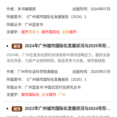
迎来新机遇和习近平主席与法国总统马克龙在广州举行非正式会
作者：本书编辑部
出版时间：2024年07月
晤等。
所属图书：
《广州城市国际化发展报告（2024）》
所属丛书：
广州蓝皮书
关键字：
城市
竞争力
城市
国际化
全球
城市
2024年广州城市国际化发展状况与2025年形势分析
报告
2024年，广州在复杂动荡的全球局势中保持战略定力，狠抓全面
深化改革，力促产业结构转型，锻造竞争力长板，城市能级稳步
上升，城市坐标在世界城市体系中攀上新高度，均衡发展、科技
作者：广州市社会科学院课题组
出版时间：2025年07月
赋能、数字经济、区域协同已成为广州在全球城市竞争与合作中
的四大优势动能。广州以国际化视野与战略眼光，全力抓好经济
所属图书：
《广州城市国际化发展报告（2025）》
建设中心工作和高质量发展首要任务，积极对接全球市场需求，
所属丛书：
广州蓝皮书
中国式现代化研究丛书
深度融入国际经济循环。2024年广州城市国际化发展状况如下：
关键字：
城市
国际化
全球
城市
广州
国际核心竞争力增强，全球城市能级稳步提升；全球经贸网络深
化拓展，开放型经济韧性增强；外资结构高端化转
2023年广州城市国际化发展状况与2024年形势分析
报告