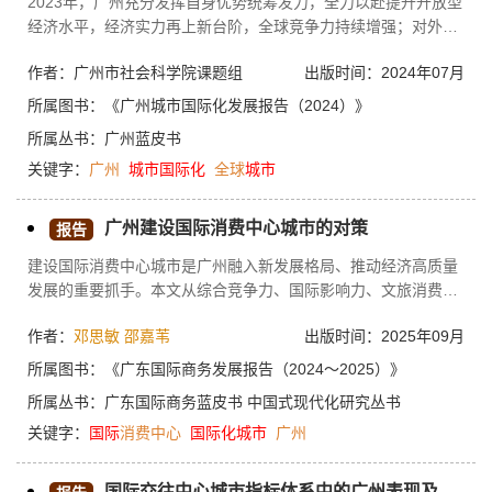
2023年，广州充分发挥自身优势统筹发力，全力以赴提升开放型
经济水平，经济实力再上新台阶，全球竞争力持续增强；对外贸
易平稳运行，创新驱动支撑功能强劲；多措并举稳外资，利用外
作者：广州市社会科学院课题组
出版时间：2024年07月
资质量持续提升；对外投资创新发展，“一带一路”倡议广州实践
取得新进展；国际综合交通枢纽建设再提速，辐射全球能力进一
所属图书：
《广州城市国际化发展报告（2024）》
步增强；服务“国之大者”有新作为，主场外交集聚世界关注；夯
所属丛书：
广州蓝皮书
实多边合作平台基础，城市国际影响力稳步提升；筑牢对外友好
关键字：
广州
城市
国际化
全球
城市
交流根基，民间交往释放强大活力；城市故事广泛传播，打造世
界读懂中国式现代化窗口；“一带一路”文化交流
广州建设国际消费中心城市的对策
报告
建设国际消费中心城市是广州融入新发展格局、推动经济高质量
发展的重要抓手。本文从综合竞争力、国际影响力、文旅消费吸
引力和商业活跃度四大方面深入剖析广州建设国际消费中心城市
作者：
邓思敏
邵嘉苇
出版时间：2025年09月
的发展状况，在比较视角下对纽约、伦敦、巴黎、东京等公认的
国际消费中心城市的成功经验进行分析，对比发现广州存在国际
所属图书：
《广东国际商务发展报告（2024～2025）》
影响力和城市吸引力不足、本土品牌影响力低、高端消费资源
所属丛书：
广东国际商务蓝皮书
中国式现代化研究丛书
少、消费商圈同质化和配套政策与消费环境尚需完善等问题。最
关键字：
国际
消费中心
国际化
城市
广州
后从提升国际知名度、挖掘特色旅游资源、提高国际品牌聚集
度、打造多元复合的消费商圈、创新退税便利化制度和打造一流
国际化消费环境等方面提出一系列提升广州国际吸引力和全球消
国际交往中心城市指标体系中的广州表现及启示