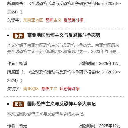
存在与国际恐怖组织交互联动、网络催生的自我激化频发、残余
所属图书：
《全球恐怖活动与反恐怖斗争研究报告No.5（2023～
势力死灰复燃的隐患。
2024）》
关键字：
东南亚地区
恐怖
主义
反恐怖
斗争
南亚地区恐怖主义与反恐怖斗争态势
报告
本文介绍了南亚地区恐怖主义与反恐怖斗争态势。南亚地区历来
是全球恐怖主义十分活跃的地区和策源地之一，2023年依旧是全
球受恐怖主义影响最大的地区，但较前一年有所好转。“伊斯兰国
作者：杨溪
出版时间：2025年12月
呼罗珊省”是南亚最具威胁的恐怖组织，并不断向中亚、西亚扩
散。反恐共识不足导致南亚地区跨境恐怖主义问题难解，叠加域
所属图书：
《全球恐怖活动与反恐怖斗争研究报告No.5（2023～
内政治、经济、社会、环境等多重风险，南亚反恐任重道远。
2024）》
关键字：
南亚地区
恐怖
主义
反恐怖
斗争
国际恐怖主义与反恐怖斗争大事记
报告
本文是国际恐怖主义与反恐怖斗争的大事记。
作者：暂无
出版时间：2025年12月