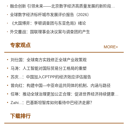
融合创新 引领未来——北京数字经济高质量发展的新阶段与新跃升
全球数字经济标杆城市发展评价报告（2026）
《大国博弈：李顿调查团与东亚危局》绪论
外交鏖战：国联理事会决议案与调查团的产生
专家观点
MORE+
刘仕国：全球南方实践修正全球产业政策观
马涛：人工智能对国际贸易分工格局的重塑
苏庆...：中国加入CPTPP的经济效应评估报告
曾向红：构建中国—中亚命运共同体的机制、内涵与路径
任琳：推动全球治理更加公正合理：促进世界经济持续健康发展
Zahi...：巴基斯坦智库如何看待中巴经济走廊？
下载排行