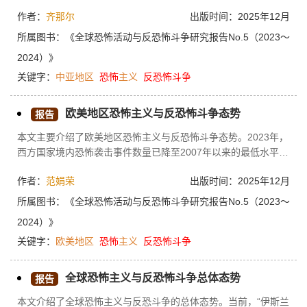
然在五个国家（哈萨克斯坦、吉尔吉斯斯坦、塔吉克斯坦、土库
作者：
齐那尔
出版时间：2025年12月
曼斯坦和乌兹别克斯坦）境内未发生大规模恐怖袭击，但中亚国
家之间发生的边界武装冲突和外溢参与暴恐事件人员的数量上
所属图书：
《全球恐怖活动与反恐怖斗争研究报告No.5（2023～
升，成为两大主要趋势。除此之外，该地区关注的焦点仍然是阿
2024）》
富汗北部与塔吉克斯坦接壤地区。但可以看到，阿富汗恐怖威胁
关键字：
中亚地区
恐怖
主义
反恐怖
斗争
输出大部分都南至巴基斯坦（或东至伊朗），而不是北至中亚。
然而，塔吉克斯坦人屡次出现在世界各地的恐怖袭击和阴谋中令
人担忧。在阿富汗和叙利亚，来自中亚国家的恐怖分子加入这两
欧美地区恐怖主义与反恐怖斗争态势
报告
个国家的恐怖组织成为焦点，需要进一步观察和追踪研究。除此
本文主要介绍了欧美地区恐怖主义与反恐怖斗争态势。2023年，
之外，中亚国家面临更多的是网络恐怖主义和通过加密货币数字
西方国家境内恐怖袭击事件数量已降至2007年以来的最低水平，
技术资助恐怖主义和极端组织的情况，而中亚国家并没有制定成
但恐怖主义威胁依然存在。为了应对严峻复杂的恐怖主义威胁态
熟有效的制裁或者监管措施。
作者：
范娟荣
出版时间：2025年12月
势，欧美等西方国家对内仍继续强化国内反恐措施，旨在将恐怖
主义扼杀在萌芽状态；对外推卸国际反恐责任，逐渐丧失反恐主
所属图书：
《全球恐怖活动与反恐怖斗争研究报告No.5（2023～
导地位。然而，西方国家境内外各类恐怖组织仍在积聚实力、伺
2024）》
机反扑，对欧美国家境内外构成的恐怖主义威胁仍存，西方国家
关键字：
欧美地区
恐怖
主义
反恐怖
斗争
反恐之路并未结束。
全球恐怖主义与反恐怖斗争总体态势
报告
本文介绍了全球恐怖主义与反恐斗争的总体态势。当前，“伊斯兰