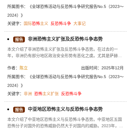
所属图书：
《全球恐怖活动与反恐怖斗争研究报告No.5（2023～
2024）》
关键字：
国际
恐怖
主义
反恐怖
斗争
大事记
非洲恐怖主义扩张及反恐怖斗争态势
报告
本文介绍了非洲恐怖主义扩张及反恐怖斗争态势。在过去的一
年，非洲仍有部分地区政治安全形势有恶化之虞。尤其是萨赫勒
地区政变潮的持续蔓延，牵动西部和中部非洲国家政治安全局
作者：
陈立
出版时间：2025年12月
势。非洲恐怖势力趁乱反扑，不断扩展势力范围，将“触角”从尼
日尔延伸到布基纳法索；从马里延伸到西非沿海国家；对萨赫勒
所属图书：
《全球恐怖活动与反恐怖斗争研究报告No.5（2023～
乃至整个非洲地区都造成破坏性影响。恐怖势力在非洲扩散，既
2024）》
与非洲国家频发的暴力冲突相关，也与非洲国家安全治理能力普
关键字：
非洲
恐怖
主义扩张
反恐怖
斗争
遍较弱相关，还与非洲跨国、跨区域有组织犯罪猖獗相关。恐怖
组织在非洲争夺地盘，扩大影响力，导致这一地区不安全局势日
益加剧，从而阻碍非洲经济发展、诱发人道主义危机，催生新的
中亚地区恐怖主义与反恐怖斗争态势
报告
安全风险。
本文介绍了中亚地区恐怖主义与反恐怖斗争态势。中亚地区五国
恐怖分子对国外的恐怖威胁仍然大于对国内的威胁。2023年，虽