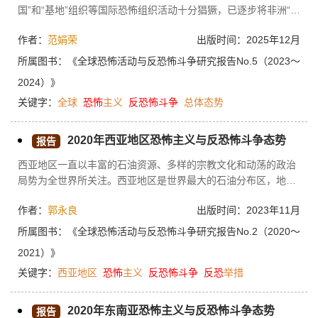
国”和“基地”组织等国际恐怖组织活动十分猖獗，已逐步将非洲“塑
造”成全球恐怖主义的新核心区；伊朗、俄罗斯连续爆发大规模恐
作者：
范娟荣
出版时间：2025年12月
怖袭击，不排除恐怖主义与大国博弈相互借力，反恐政治化工具
化倾向更加凸显。2023年，联合国、区域国际组织及相关各国开
所属图书：
《全球恐怖活动与反恐怖斗争研究报告No.5（2023～
展合作打击恐怖主义，但恐怖主义威胁却呈不减反增之势。从发
2024）》
展趋势看，如果地缘政治冲突持续，互联网、社交媒体以及新技
关键字：
全球
恐怖
主义
反恐怖
斗争
总体态势
术继续被滥用，恐怖势力发展或将拥有新土壤和新空间，这将使
恐怖威胁更加难防。面对严峻复杂的恐怖主义形势，未来国际社
会仍不可掉以轻心，需全力以赴防止恐怖势力的再次肆虐。
2020年西亚地区恐怖主义与反恐怖斗争态势
报告
西亚地区一直以丰富的石油资源、多样的宗教文化和动荡的政治
局势为全世界所关注。西亚地区是世界最大的石油分布区，地区
内多数国家为产油国，石油资源极为丰富。波斯湾沿岸石油总储
作者：
郭永良
出版时间：2023年11月
量占全球石油总储量的一半以上，霍尔木兹海峡更被称为西方的
“海上生命线”“世界油阀”“石油海峡”，是海湾地区石油输往世界各
所属图书：
《全球恐怖活动与反恐怖斗争研究报告No.2（2020～
地的唯一海上通道。西亚地区还是伊斯兰教、基督教和犹太教的
2021）》
发源地，耶路撒冷被称为“三教圣地”。此外，西亚地区政治局势
关键字：
西亚地区
恐怖
主义
反恐怖
斗争
反恐
举措
多年来持续动荡，地区大国、西方大国等在此角力，各势力之间
矛盾、冲突不断。丰富的石油资源、重要的地缘战略位置、特殊
的宗教地位和复杂动荡的政治社会局势，为恐怖主义提供了发展
2020年东南亚恐怖主义与反恐怖斗争态势
报告