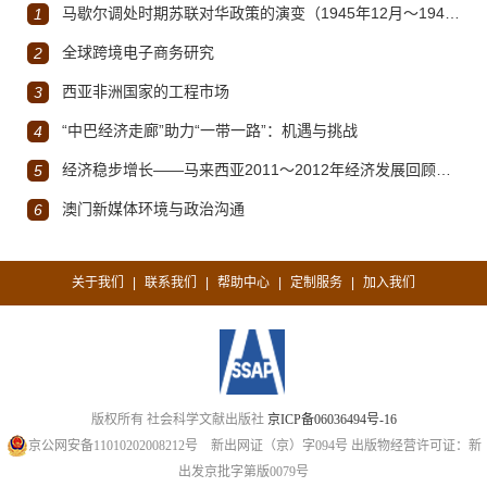
马歇尔调处时期苏联对华政策的演变（1945年12月～1947年1月）
1
全球跨境电子商务研究
2
西亚非洲国家的工程市场
3
“中巴经济走廊”助力“一带一路”：机遇与挑战
4
经济稳步增长——马来西亚2011～2012年经济发展回顾与展望
5
澳门新媒体环境与政治沟通
6
关于我们
联系我们
帮助中心
定制服务
加入我们
|
|
|
|
版权所有 社会科学文献出版社
京ICP备06036494号-16
京公网安备11010202008212号
新出网证（京）字094号
出版物经营许可证：新
出发京批字第版0079号