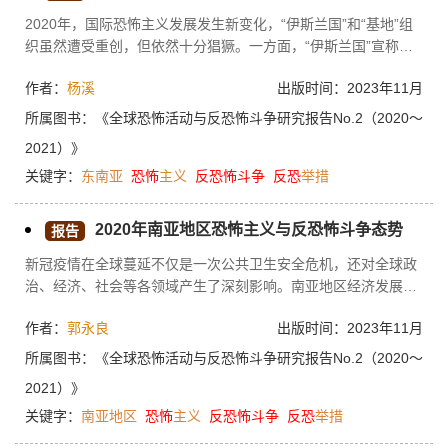
的温床，使该地区成为多个国际恐怖组织的发源地，也使得西亚
2020年，国际恐怖主义发展发生新变化，“伊斯兰国”和“基地”组
地区的恐怖组织活跃、恐怖袭击频发。2020年新冠疫情使西亚地
织虽然遭受重创，但依然十分猖獗。一方面，“伊斯兰国”宣称，
区的政治、经济、社会遭受严重影响，进一步恶化了本就复杂严
将采取“持久抵抗”战略来面对军事上的挫折。“伊斯兰国”将“保留
峻的恐怖主义态势。
作者：
杨溪
出版时间：2023年11月
和扩大”作为标语，呼吁在全球的分支机构和支持者加强“秘密活
动”，并在打击“伊斯兰国”联盟的国家中传播“影响力”；其在线宣
所属图书：
《全球恐怖活动与反恐怖斗争研究报告No.2（2020～
传刊物也重申“保留和扩大”的口号，号召成员拉开“消耗战”“持久
2021）》
战”。另一方面，“基地”组织在也门、阿富汗、叙利亚的多名高级
关键字：
东南亚
恐怖
主义
反恐怖
斗争
反恐
举措
头目遭到斩首。有消息称，“基地”组织头目艾曼·扎瓦希里可能在
2020年10月病亡。东南亚国家采取强有力的反恐举措和强制防疫
措施，极大地遏制了恐怖袭击事件频发的猖獗势头。但恐怖组织
2020年南亚地区恐怖主义与反恐怖斗争态势
报告
仍在利用各国防疫限制和经济复苏困境，线上、线下的“宣教”和
新冠疫情在全球蔓延不仅是一次公共卫生安全危机，还对全球政
招募活动依然盛行，自我激化的“独狼”式恐怖主义潜在威胁不
治、经济、社会等各领域产生了深刻影响。南亚地区经济发展缓
减；缅甸、泰国动荡的局势成为催生恐怖主义的土壤，恐怖分子
慢，宗教民族冲突不断，地区政治局势复杂，一直以来饱受恐怖
回流成为各国面临的突出问题。
作者：
郭永良
出版时间：2023年11月
主义的威胁，是全球受恐怖主义影响的重灾区。疫情开始后，南
亚地区各国的政治、经济、社会等领域受到严重影响，失业率提
所属图书：
《全球恐怖活动与反恐怖斗争研究报告No.2（2020～
高、贫富差距扩大、民众生活水平降低，为恐怖主义的滋生提供
2021）》
了肥沃的土壤，恐怖主义威胁持续笼罩。下文将概述南亚地区面
关键字：
南亚地区
恐怖
主义
反恐怖
斗争
反恐
举措
临的恐怖主义态势，分析恐怖主义态势产生的原因，并总结南亚
地区的反恐怖斗争态势及发展趋势。