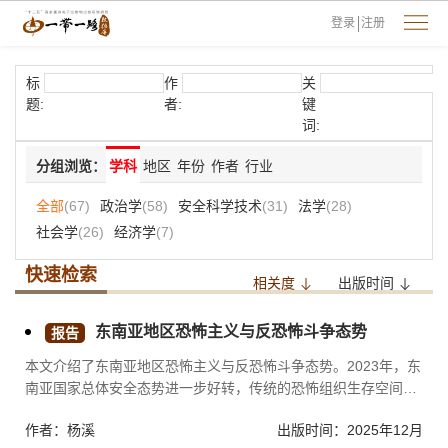
登录
注册
标
作
关
题:
者:
键
词:
分组浏览：
学科
地区
年份
作者
行业
全部
(67)
政治学
(58)
安全科学技术
(31)
法学
(28)
社会学
(26)
经济学
(7)
快速检索
相关度
出版时间
东南亚地区恐怖主义与反恐怖斗争态势
报告
本文介绍了东南亚地区恐怖主义与反恐怖斗争态势。2023年，东
南亚国家总体安全态势进一步好转，传统的恐怖组织生存空间被
进一步压缩。随着当地恐怖活动模式由暴力向社会渗透转变，各
作者：杨溪
出版时间：2025年12月
国反恐和去极端化工作进一步转型升级。但是，东南亚国家仍然