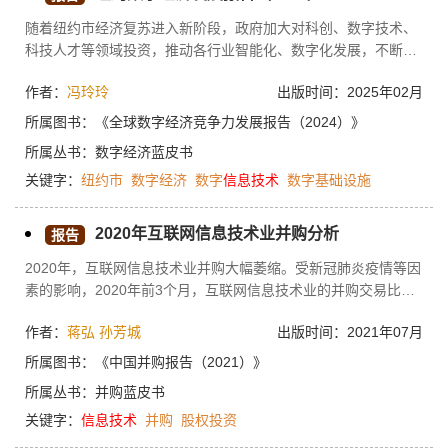
随着纽约市经济复苏进入新阶段，政府加大对科创、数字技术、
科技人才等领域投资，推动各行业智能化、数字化发展，不断增
强城市数字经济竞争力，以保持其全球领先地位。本报告首先从
作者：
冯玲玲
出版时间：2025年02月
数字基础设施、信息行业、ICT制造业、ICT融合行业、独角兽企
业等方面介绍纽约数字经济发展概况，接着从数字基础和治理竞
所属图书：
《全球数字经济竞争力发展报告（2024）》
争力、数字人才竞争力以及数字创新竞争力三方面对纽约数字经
所属丛书：
数字经济蓝皮书
济整体竞争力进行详细分析，最后根据《纽约市人工智能行动计
关键字：
纽约市
数字经济
数字
信息技术
数字基础设施
划》、“新”纽约计划、经济机遇之城计划、City of Yes计划、“包
容性经济之路：青年职业成功行动计划”，总结纽约市数字经济未
来发展趋势。
2020年互联网信息技术业并购分析
报告
2020年，互联网信息技术业并购大幅萎缩。受新冠肺炎疫情等因
素的影响，2020年前3个月，互联网信息技术业的并购交易比较
低迷。从4月份开始，交易量开始回升，之后又有所回落。前10
作者：
蒋弘
孙芳城
出版时间：2021年07月
个月，整个行业并购较2019年下降了13.87%。并购活动表现出
交易逐渐活跃、软件与服务业占比最大、单笔并购交易金额较
所属图书：
《中国并购报告（2021）》
小、以行业内并购为主的特点。天华超净控股天宜锂业、金科文
所属丛书：
并购蓝皮书
化收购万锦商贸、国美通讯出售德景电子是行业重要并购案例。
关键字：
信息技术
并购
股权投资