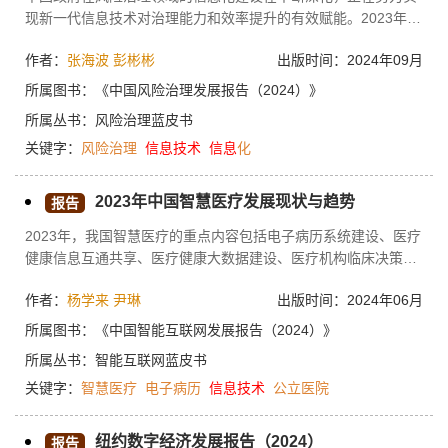
现新一代信息技术对治理能力和效率提升的有效赋能。2023年以
来，各级政府和企事业单位在风险治理的信息化平台建设上均加
作者：
张海波
彭彬彬
出版时间：2024年09月
深了对大数据、人工智能、物联网等技术的升级和应用。各级政
府高度重视信息化建设，经济持续稳定发展为信息化建设提供良
所属图书：
《中国风险治理发展报告（2024）》
好的市场环境。目前，全国各地逐步建立起应急管理信息系统、
所属丛书：
风险治理蓝皮书
城市安全运行监控平台等，提升了风险治理的智能化水平。未
关键字：
风险治理
信息技术
信息
化
来，风险治理将进一步依赖信息技术以实现更精准的风险预警和
决策支持。本研究报告广泛收集了2023年度网络媒体的相关报
道、评述、总结等公开数据，建立了聚焦我国风险治理和应急管
2023年中国智慧医疗发展现状与趋势
报告
理信息化建设的媒体报告数据库，借助第二代大语言模型和自然
2023年，我国智慧医疗的重点内容包括电子病历系统建设、医疗
语言处理技术，对这些文本数据进行解读和梳理，以期从媒体公
健康信息互通共享、医疗健康大数据建设、医疗机构临床决策支
开数据视角分析我国2023年风险治理信息化建设的现状、环境、
持系统建设和新一代信息技术应用促进工程等。智慧医疗的典型
进展和趋势。通过对典型案例城市风险治理信息化建设的特征分
作者：
杨学来
尹琳
出版时间：2024年06月
应用场景包括辅助诊疗、大数据及信息平台建设、个体化药学、
析，总结国际经验和教训，为我国风险治理信息化建设提供参
智慧护理、远程医疗和互联网诊疗等。
考。
所属图书：
《中国智能互联网发展报告（2024）》
所属丛书：
智能互联网蓝皮书
关键字：
智慧医疗
电子病历
信息技术
公立医院
纽约数字经济发展报告（2024）
报告