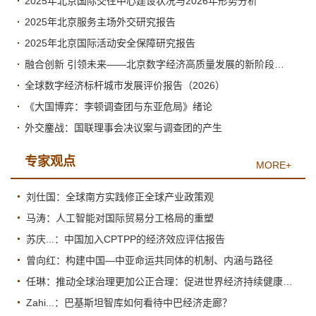
2025年北京国际交往中心建设状况与2026年形势分析
2025年北京服务主场外交研究报告
2025年北京国际活动安全保障研究报告
融合创新 引领未来——北京数字经济高质量发展的新阶段与新跃升
全球数字经济标杆城市发展评价报告（2026）
《大国博弈：李顿调查团与东亚危局》绪论
外交鏖战：国联理事会决议案与调查团的产生
专家观点
MORE+
刘仕国：全球南方实践修正全球产业政策观
马涛：人工智能对国际贸易分工格局的重塑
苏庆...：中国加入CPTPP的经济效应评估报告
曾向红：构建中国—中亚命运共同体的机制、内涵与路径
任琳：推动全球治理更加公正合理：促进世界经济持续健康发展
Zahi...：巴基斯坦智库如何看待中巴经济走廊？