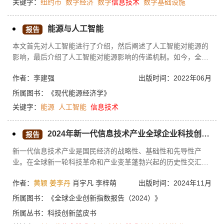
关键字：
纽约市
数字经济
数字
信息技术
数字基础设施
行了分析。接着梳理了纽约市在支持数字经济发展中采取的多项
举措，包括提供更先进的数字服务、推动数字技术劳动力发展、
持续强化城市网络安全能力等。最后根据《OTI 2022战略规划》
能源与人工智能
报告
《让纽约为每个人服务行动计划》《2022年纽约市出版业经济影
本文首先对人工智能进行了介绍，然后阐述了人工智能对能源的
响研究》《包容性经济之路》总结纽约市数字经济未来发展五大
影响，最后介绍了人工智能对能源影响的传递机制。如今，全球
趋势。
主要经济体把人工智能视为未来综合国力竞争的重要因素纷纷出
作者：李建强
出版时间：2022年06月
台多项人工智能的专项规划与支持政策，力图在国际科技竞争中
掌握主导权。人工智能的渗透性使得能源产业与其他产业的生产
所属图书：
《现代能源经济学》
方式发生改变，能源消耗也因而受到影响。人工智能对能源影响
关键字：
能源
人工智能
信息技术
的研究对于降低高能耗、提升能源效率具有十分重要的意义。
2024年新一代信息技术产业全球企业科技创新发展评价
报告
新一代信息技术产业是国民经济的战略性、基础性和先导性产
业。在全球新一轮科技革命和产业变革蓬勃兴起的历史性交汇
期，洞悉新一代信息技术产业发展与企业创新现状对掌握全球前
作者：
黄颖
姜李丹
肖宇凡 李梓萌
出版时间：2024年11月
沿科技的创新发展态势，进而优化科技资源配置和深化科技体制
改革具有重要意义。研究发现，美日企业科技创新实力强劲，中
所属图书：
《全球企业创新指数报告（2024）》
国等新兴经济体呈现崛起态势；中美企业研发实力相当，中国企
所属丛书：
科技创新蓝皮书
业引领辐射作用有待增强；技术创新有赖于基础科学的发展；各