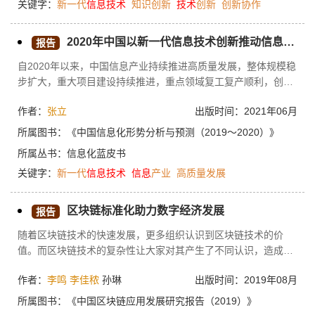
关键字：
新一代
信息技术
知识创新
技术
创新
创新协作
国企业积极融入全球创新生态，战略合作成为提升创新协作水平
的关键手段。未来的优化路径包括明确新一代信息技术产业战略
定位，形成数字技术有机赋能的“复合体”；培育科技创新龙头企
2020年中国以新一代信息技术创新推动信息产业发展 打造高质量发展新引擎
报告
业，高质量建设新一代信息技术产业集群“双核心”；加强新一代
自2020年以来，中国信息产业持续推进高质量发展，整体规模稳
信息技术的基础研究，打造关键核心技术自主创新的“生态势”；
步扩大，重大项目建设持续推进，重点领域复工复产顺利，创新
持续深化国际交流和对外开放，打造互惠共赢的“协作生态”。
能力持续增强。展望未来，新一代信息技术正成为科技革命和产
作者：
张立
出版时间：2021年06月
业变革的引领力量、传统产业转型升级的引擎、新发展格局构建
的支撑底座以及实现国家安全战略的关键支撑。与此同时，信息
所属图书：
《中国信息化形势分析与预测（2019～2020）》
产业也面临国际政治经济不确定和产业基础领域支撑力度不足的
所属丛书：
信息化蓝皮书
内外部隐忧。为破解产业发展难题，提振产业发展内生动力，建
关键字：
新一代
信息技术
信息
产业
高质量发展
议应夯实产业核心技术底座，构建自主演进的创新生态，提升产
业链供应链水平，拓展国际开放合作新空间，提升产业治理水
平。
区块链标准化助力数字经济发展
报告
随着区块链技术的快速发展，更多组织认识到区块链技术的价
值。而区块链技术的复杂性让大家对其产生了不同认识，造成了
杂乱无序的发展状况，严重地阻碍了产业快速发展。为了构建良
作者：
李鸣
李佳秾
孙琳
出版时间：2019年08月
好的区块链生态环境，本文介绍了国内外区块链标准化相关工作
和产业现状，并对区块链标准化和产业化进行了分析和思考，为
所属图书：
《中国区块链应用发展研究报告（2019）》
区块链产业的良性发展提供了思路和建议。