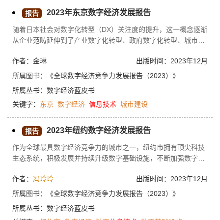
2023年东京数字经济发展报告
报告
随着日本社会对数字化转型（DX）关注度的提升，这一概念逐渐
从企业范畴延伸到了产业数字化转型、政府数字化转型、城市数
字化转型等。东京也陆续颁布了数字化转型战略，以期城市的各
作者：金琳
出版时间：2023年12月
类场景与数字技术深度结合，用数字化手段促进城市建设和城市
治理。2020年9月，日本内阁明确将数字化转型提升为国家重大
所属图书：
《全球数字经济竞争力发展报告（2023）》
战略，2021年日本政府与东京都政府分别设立了日本数字服务厅
所属丛书：
数字经济蓝皮书
和东京数字服务局。此外，东京都政府每年更新名为“未来东京”
关键字：
东京
数字经济
信息技术
城市建设
的战略构想将数字化转型与东京城市发展相结合。
2023年纽约数字经济发展报告
报告
作为全球最具数字经济竞争力的城市之一，纽约市拥有顶尖科技
生态系统，积极发展并持续升级数字基础设施，不断加强数字技
术和传统优势产业如金融业的融合，同时大力推动信息行业、科
作者：
冯玲玲
出版时间：2023年12月
创企业等数字经济行业的蓬勃发展。本文从数字基础设施发展、
信息行业、ICT制造业、ICT融合行业、独角兽企业等方面介绍了
所属图书：
《全球数字经济竞争力发展报告（2023）》
纽约数字经济发展概况，并从数字基础和治理竞争力、数字人才
所属丛书：
数字经济蓝皮书
竞争力以及数字创新竞争力三方面对纽约数字经济整体竞争力进