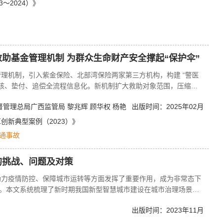
时也在数智赋能的驱动下展现出新的发展方向。推动信息化建设向前
～2024）》
孤岛”、构筑大信息生态系统、提升数字素养和能力，融合新型基础
配置。此外，在数智赋能信息化建设发展大趋势下，还必须密切关注
化建设新跃迁各方面平衡推进，进而促进新质生产力的快速发展，为
助基金管理机制 为群众生命财产安全撑起“保护伞”
理机制，引入紫金保险、北部湾保险两家第三方机构，构建 “警医
、审核、垫付、追偿全流程信息化。新机制扩大救助对象范围，压缩办
4 年 5 月累计垫付 6800 笔，金额 2.5 亿元，追偿超 5300 万
管理总局广西监管局 黎兆辉 顾华权 杨艳
出版时间：2025年02月
受害人提供及时救助，化解社会矛盾，成为全国首个双机构竞争管理
创新典型案例（2023）》
通事故
的挑战、问题及对策
助力疫情防控、保障城市运转等方面发挥了重要作用，成为非常态下
板。本文系统梳理了新时期我国新型智慧城市建设在城市治理场景、
析了现有智慧城市发展路径在理论方法、治理手段、融合应用方面存
出版时间：2023年11月
学的智慧城市设计方法和系统工程理论，加强基层和社区智慧治理关