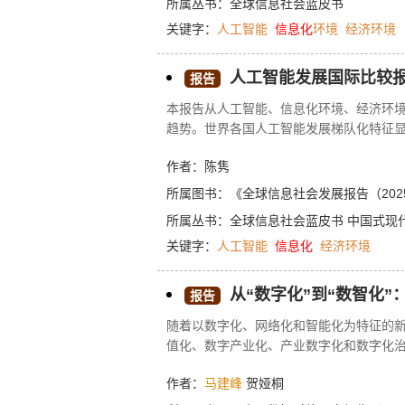
所属丛书：
全球信息社会蓝皮书
关键字：
人工智能
信息化
环境
经济环境
人工智能发展国际比较报
报告
本报告从人工智能、信息化环境、经济环
趋势。世界各国人工智能发展梯队化特征显
美、东亚、欧洲三大区域，北美以美国为
作者：陈隽
多极分散格局。发展中国家普遍处于较落
经济支撑等方面均存在显著短板，与领先
所属图书：
《全球信息社会发展报告（202
和美国构成第一梯队并主导发展方向，区
所属丛书：
全球信息社会蓝皮书
中国式现
关键字：
人工智能
信息化
经济环境
从“数字化”到“数智化
报告
随着以数字化、网络化和智能化为特征的
值化、数字产业化、产业数字化和数字化
革、组织生产管理优化、人类生活方式重构
作者：
马建峰
贺娅桐
跃迁，深入探讨了信息化建设与数智赋能