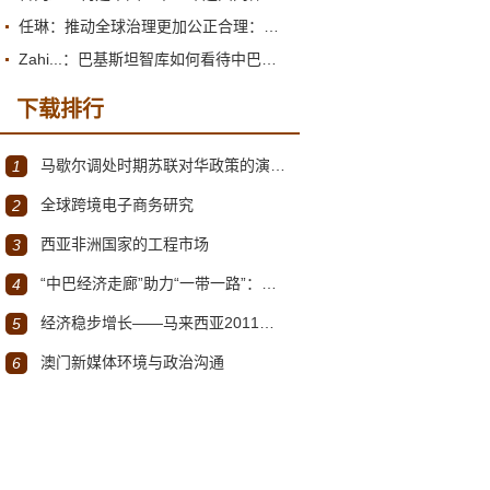
任琳：推动全球治理更加公正合理：促进世界经济持续健康发展
Zahi...：巴基斯坦智库如何看待中巴经济走廊？
下载排行
马歇尔调处时期苏联对华政策的演变（1945年12月～1947年1月）
1
全球跨境电子商务研究
2
西亚非洲国家的工程市场
3
“中巴经济走廊”助力“一带一路”：机遇与挑战
4
经济稳步增长——马来西亚2011～2012年经济发展回顾与展望
5
澳门新媒体环境与政治沟通
6