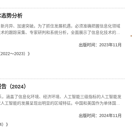
建设的现状、环境、进展和趋势。通过对典型案例城市风险治理信息化
为我国风险治理信息化建设提供参考。
术态势分析
日新月异、加速突破。为了抓住发展机遇，必须准确把握信息化领域
技术的跟踪采集、专家研判和系统分析，全面展示了信息化技术的总
析表明，当前国内外关注的信息化前沿技术大部分介于基础技术和场
出版时间：2023年11月
际应用阶段，我国研发水平与国际先进水平相比还存在一定差距，多
特定领域开始呈现领跑趋势。此外，本文基于对技术前沿性、应用性
22～2023）》
点关注的前沿热点技术，如微电子/光电子领域的光刻技术、通信领
域的生成式AI技术、信息安全领域的量子密码技术、软件领域的集成电
系统、交叉领域的非接触式手势识别技术等，为我国信息化技术与数
告（2024）
体系，涵盖了信息化环境、经济环境、人工智能三级指标的人工智能发
球人工智能的发展呈现出明显的区域特征。中国和美国作为单体国家
体实力上具有优势。世界人工智能仍然是以中国、美国、欧盟三极为
出版时间：2024年11月
工智能发展较快，发展中国家整体发展仍较滞后。不同国家和地区基
育资源配置情况，形成了各具特色的人工智能发展路径。
4）》