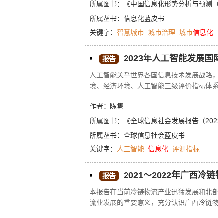
键技术研发与落地实践，以数据、技术、
所属图书：
《中国信息化形势分析与预测（20
所属丛书：
信息化蓝皮书
关键字：
智慧城市
城市治理
城市
信息化
2023年人工智能发展国
报告
人工智能关乎世界各国信息技术发展战略，
境、经济环境、人工智能三级评价指标体系
果显示，目前世界人工智能呈现以中国、
作者：陈隽
集中在东亚、北美洲、欧洲三个区域。在
洲发达国家在研究教育方面更具有优势。
所属图书：
《全球信息社会发展报告（202
所属丛书：
全球信息社会蓝皮书
关键字：
人工智能
信息化
评测指标
2021～2022年广西
报告
本报告在当前冷链物流产业迅猛发展和北
流业发展的重要意义，充分认识广西冷链
广西农产品冷链物流效率。广西冷链物流