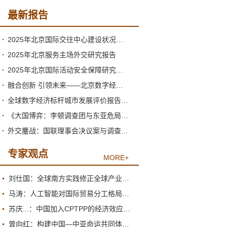
最新报告
2025年北京国际交往中心建设状况与2026年形势分析
2025年北京服务主场外交研究报告
2025年北京国际活动安全保障研究报告
融合创新 引领未来——北京数字经济高质量发展的新阶段与新跃升
全球数字经济标杆城市发展评价报告（2026）
《大国博弈：李顿调查团与东亚危局》绪论
外交鏖战：国联理事会决议案与调查团的产生
专家观点
MORE+
刘仕国：全球南方实践修正全球产业政策观
马涛：人工智能对国际贸易分工格局的重塑
苏庆...：中国加入CPTPP的经济效应评估报告
曾向红：构建中国—中亚命运共同体的机制、内涵与路径