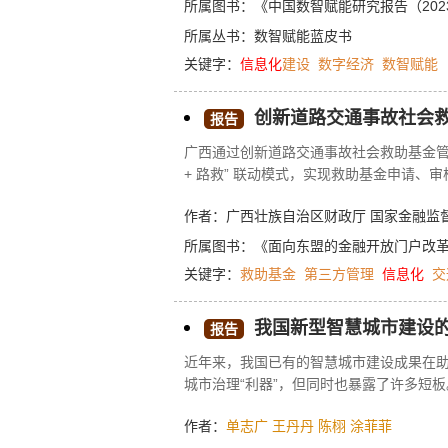
心角色，不仅是数智赋能实现的基础，同
所属图书：
《中国数智赋能研究报告（2023
跃进，需整合内外部信息资源、消除数据“
所属丛书：
数智赋能蓝皮书
设施以实现数据的即时互通和资源的优化
关键字：
信息化
建设
数字经济
数智赋能
数据治理、安全和伦理问题，以确保信息
中国式现代化注入强劲动力。
创新道路交通事故社会救
报告
广西通过创新道路交通事故社会救助基金管
+ 路救” 联动模式，实现救助基金申请
理时限，提升垫付效率，2022 年 8 月至 202
作者：广西壮族自治区财政厅 国家金融监督
元。通过制度、模式、手段创新，为事故
试点范例。
所属图书：
《面向东盟的金融开放门户改革
关键字：
救助基金
第三方管理
信息化
交
我国新型智慧城市建设
报告
近年来，我国已有的智慧城市建设成果在
城市治理“利器”，但同时也暴露了许多短
治理重点和治理模式方面面临的挑战，分
作者：
单志广
王丹丹
陈栩
涂菲菲
在的不足。本文研究认为，应建立更加科