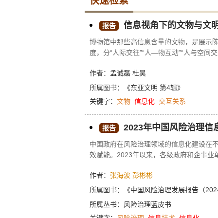
快速检索
信息视角下的文物与文
报告
博物馆中那些高信息含量的文物，是展示
度，分“人际交往”“人—物互动”“人与空
各不相同。信息视角下的文物研究具有独
作者：孟诚磊 杜昊
意义。
所属图书：
《东亚文明 第4辑》
关键字：
文物
信息化
交互关系
2023年中国风险治理
报告
中国政府在风险治理领域的信息化建设在
效赋能。2023年以来，各级政府和企事
物联网等技术的升级和应用。各级政府高
作者：
张海波
彭彬彬
环境。目前，全国各地逐步建立起应急管
平。未来，风险治理将进一步依赖信息技术
所属图书：
《中国风险治理发展报告（202
年度网络媒体的相关报道、评述、总结等
所属丛书：
风险治理蓝皮书
告数据库，借助第二代大语言模型和自然