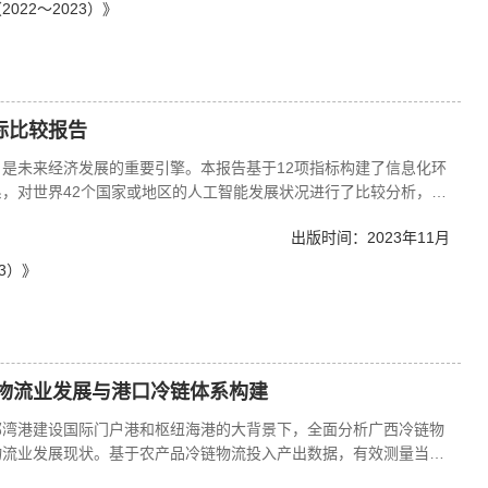
场景的深度融合助力城市共建共享共治。
22～2023）》
际比较报告
是未来经济发展的重要引擎。本报告基于12项指标构建了信息化环
，对世界42个国家或地区的人工智能发展状况进行了比较分析，结
美国、欧盟为引领，发达经济体为主的发展格局。人工智能发展主要
出版时间：2023年11月
人工智能发展中，东亚国家在研究、应用方面具有优势，欧洲、北美
3）》
冷链物流业发展与港口冷链体系构建
部湾港建设国际门户港和枢纽海港的大背景下，全面分析广西冷链物
物流业发展现状。基于农产品冷链物流投入产出数据，有效测量当前
发展具有以下特征：新发展机遇来临，物流体系作用明显；港口冷链