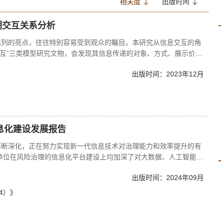
相关度
出版时间
明交互关系分析
陈列的亮点，往往特别容易受到观众的瞩目。本研究从信息交互的角
间交互”三类模型研究文物，会发现其信息传递的对象、方式、展示价值
特性，利用信息来研究文物与文明的交互关系也有着比较重要的研究
出版时间：2023年12月
信息化建设发展报告
不断深化，正在努力实现新一代信息技术对治理能力和效率提升的有
业单位在风险治理的信息化平台建设上均加深了对大数据、人工智能、
度重视信息化建设，经济持续稳定发展为信息化建设提供良好的市场
出版时间：2024年09月
理信息系统、城市安全运行监控平台等，提升了风险治理的智能化水
以实现更精准的风险预警和决策支持。本研究报告广泛收集了2023
4）》
公开数据，建立了聚焦我国风险治理和应急管理信息化建设的媒体报
语言处理技术，对这些文本数据进行解读和梳理，以期从媒体公开数