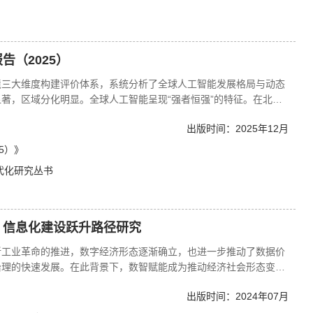
告（2025）
境三大维度构建评价体系，系统分析了全球人工智能发展格局与动态
著，区域分化明显。全球人工智能呈现“强者恒强”的特征。在北
核心形成单极引领的格局，东亚整体竞争力较强，欧洲内部分化且呈
出版时间：2025年12月
后的位置，土耳其、南非、埃及等国在技术研发、信息化基础设施、
国家相比差距持续扩大。全球人工智能发展仍由发达国家主导，中国
5）》
域分化与技术差距是当前最显著的特征。
代化研究丛书
”：信息化建设跃升路径研究
新工业革命的推进，数字经济形态逐渐确立，也进一步推动了数据价
治理的快速发展。在此背景下，数智赋能成为推动经济社会形态变
的核心动力。本报告分析了信息化建设的“数字化”进程与“数智化”
出版时间：2024年07月
的相互作用机制，即信息化建设作为工业经济到数字经济跃迁中的核