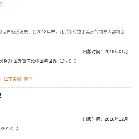
治
动国际产业、技术、航线不断向沿线地区移动，推动世界地缘政治经
。
的世界经济发展；在2018年末，几乎所有拉丁美洲的领导人都将面
出版时间：2019年01月
再次努力 国外智库论中国与世界（之四）》
件
拉丁美洲
选举
记
出版时间：2018年12月
2018）》