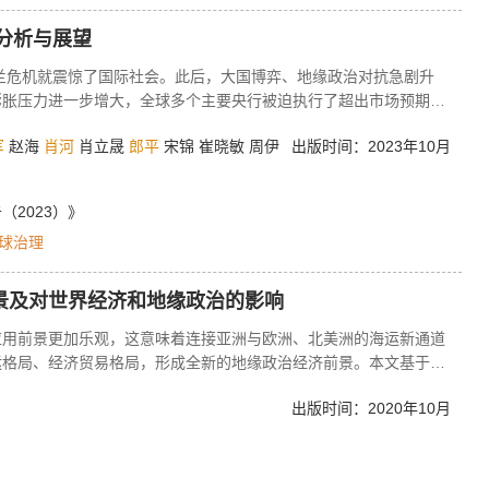
中国的振兴与公共外交有什么关系？本文拟就这些问题做一番探讨。
势分析与展望
克兰危机就震惊了国际社会。此后，大国博弈、地缘政治对抗急剧升
膨胀压力进一步增大，全球多个主要央行被迫执行了超出市场预期的
著放缓。同时，传统安全领域的对抗升级，使得全球治理赤字凸显，
军
赵海
肖河
肖立晟
郎平
宋锦 崔晓敏 周伊
出版时间：2023年10月
。2023年全球重大风险主要体现在以下几个方面：中美关系出现新
危机升级蔓延，热点地区政治对抗加剧，极端自然灾害频发，重大领
大破坏，关键初级产品供应陷入困局，部分国家出现债务和金融危
2023）》
世界经济与政治格局将呈现出以下主要发展趋势：全球经济增长下行并
球治理
全球经济与政治消极互动，多极化体系呈现集团化趋势，气候变化成
子化与人口爆炸并行，技术发展日益聚焦数字化与去碳化方向，全球
矛盾持续积累，大国安全对抗呈现“分身战争”新形态。
前景及对世界经济和地缘政治的影响
应用前景更加乐观，这意味着连接亚洲与欧洲、北美洲的海运新通道
运格局、经济贸易格局，形成全新的地缘政治经济前景。本文基于定
用前景视角探讨了北极航线对世界经济和地缘政治的影响。结果表
出版时间：2020年10月
海里和1912海里，航行时间缩短了1.6～6.6天，北极航线沿线国
传统航线航次的距离和时间成本分别下降了27.8%和5.3%；减少
》
染气体的排放。③北极航线货运需求逐年增长且后期呈飙升态势，预计
05亿吨和3.7亿吨；东北航道以液散货为主，干散货增长缓慢，西北航道