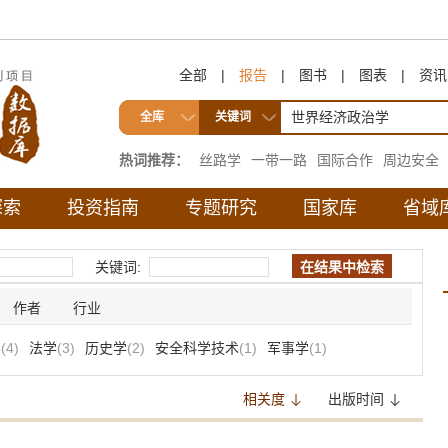
全部
|
报告
|
图书
|
图表
|
资讯
全库
关键词
热词推荐：
丝路学
一带一路
国际合作
周边安全
互联互通
探索
投资指南
专题研究
国家库
省域
关键词:
作者
行业
学
(4)
法学
(3)
历史学
(2)
安全科学技术
(1)
军事学
(1)
相关度
出版时间