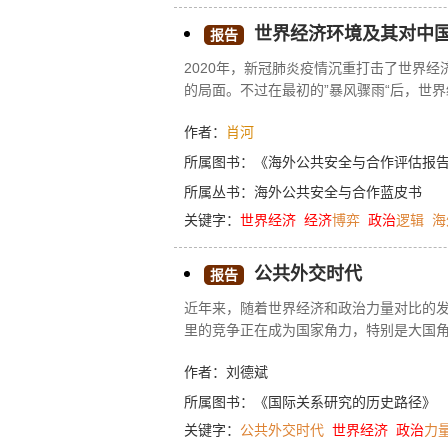
世界经济环境及其对中
报告
2020年，新冠肺炎疫情沉重打击了世界
的局面。不过在最初的”暴风骤雨“后，世界
家和新兴市场国家有望实现同步复苏，在2
作者：
肖河
的分配不平等问题，加强了其”经济主权“
和政治中的影响力更加突出，中国与美国
所属图书：
《海外公共安全与合作评估报告（
具挑战性，面临着投资政策收紧、海外经
所属丛书：
海外公共安全与合作蓝皮书
使得中国保障海外公共安全的任务变得更
关键字：
世界经济
经济
博弈
政治
逻辑
海
公共外交时代
报告
近年来，随着世界经济和政治力量对比的
里的竞争正在成为国家角力，特别是大国
注的一种新现象。特别是2012年党的十八
作者：刘德斌
部门和各地区的高度重视，不仅相关部委
重点大学也成立了公共外交的研究机构和
所属图书：
《国际关系研究的历史路径》
度。赵启正先生给吴建民先生《公共外交札
关键字：
公共外交时代
世界经济
政治
力
么如此重视公共外交？其他国家的公共外