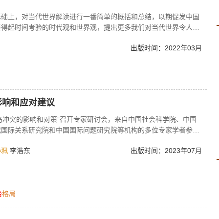
基础上，对当代世界解读进行一番简单的概括和总结，以期促发中国
经得起时间考验的时代观和世界观，提出更多我们对当代世界令人信
。无疑，这是一个非常大的题目，本人学力所限，难免挂一漏万，论
出版时间：2022年03月
代”，是从冷战结束时起。
影响和应对建议
俄乌冲突的影响和对策”召开专家研讨会，来自中国社会科学院、中国
代国际关系研究院和中国国际问题研究院等机构的多位专家学者参
如何应对进行了讨论。主要讨论了俄乌冲突对世界格局的影响以及中
孙珮
李浩东
出版时间：2023年07月
》
治
格局