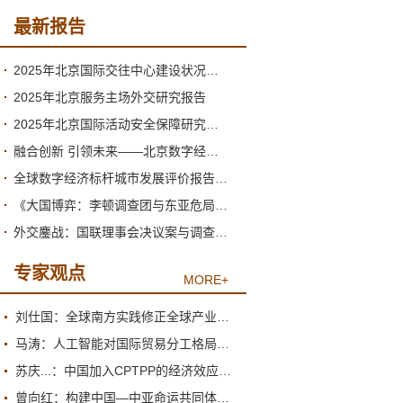
最新报告
2025年北京国际交往中心建设状况与2026年形势分析
2025年北京服务主场外交研究报告
2025年北京国际活动安全保障研究报告
融合创新 引领未来——北京数字经济高质量发展的新阶段与新跃升
全球数字经济标杆城市发展评价报告（2026）
《大国博弈：李顿调查团与东亚危局》绪论
外交鏖战：国联理事会决议案与调查团的产生
专家观点
MORE+
刘仕国：全球南方实践修正全球产业政策观
马涛：人工智能对国际贸易分工格局的重塑
苏庆...：中国加入CPTPP的经济效应评估报告
曾向红：构建中国—中亚命运共同体的机制、内涵与路径