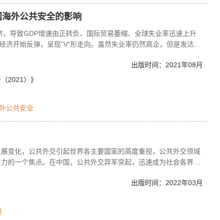
国海外公共安全的影响
经济，导致GDP增速由正转负、国际贸易萎缩、全球失业率迅速上升
经济开始反弹，呈现”V“形走向。虽然失业率仍然高企，但是发达国
021年重新超过疫情前水平。与此同时，疫情加剧了美国等发达国家
出版时间：2021年08月
的意识。由于中国的抗疫措施更为有效，中国在国际贸易、世界经济
的经济博弈也因而更加激烈。这使得中国所处的次生外部经济环境更
2021）》
营和融资不确定性增强以及美国对华出口限制更加严格的局面，这也
加复杂和紧迫。
外公共安全
发展变化，公共外交引起世界各主要国家的高度重视，公共外交领域
角力的一个焦点。在中国，公共外交异军突起，迅速成为社会各界关
大提出“要扎实推进公共外交和人文交流”以来，公共外交受到政府各
出版时间：2022年03月
加入公共外交活动，而且许多地方建立了公共外交的民间机构，许多
人才培养机构。可以说，公共外交在中国被提到了前所未有的战略高
记》一书所作的序，题目就是“中国进入公共外交时代”。中国为什
量
交都有什么可资借鉴之处？公共外交到底能为中国带来什么？为什么