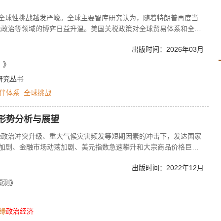
杂，全球性挑战越发严峻。全球主要智库研究认为，随着特朗普再度当
缘政治等领域的博弈日益升温。美国关税政策对全球贸易体系和全球
不确定性；乌克兰危机、巴以冲突等给地区安全局势带来持久挑战，
出版时间：2026年03月
到美国政策转向、地缘冲突、资源压力等的多重冲击。人工智能、气
国际关系和全球治理走向的关键变量，并深度嵌入大国战略竞争中。
）》
究报告，对上述最新动态和趋势进行系统梳理和分析。
研究丛书
伴体系
全球挑战
经济形势分析与展望
缘政治冲突升级、重大气候灾害频发等短期因素的冲击下，发达国家
弈加剧、金融市场动荡加剧、美元指数急速攀升和大宗商品价格巨涨
显下滑。当前，世界经济运行中的各种短期问题和长期矛盾交织叠加，
出版时间：2022年12月
不断涌现的同时，一些深层次矛盾和结构性问题也日益凸显。展望未
政策转向的溢出效应、大规模国际制裁及其影响、区域经贸科技机制
预测》
势值得关注。鉴于目前世界经济发展呈现的种种迹象并考虑到各种因
世界经济复苏将面临更大压力，经济增速进一步降至2.5%的可能性
缘
政治
经济