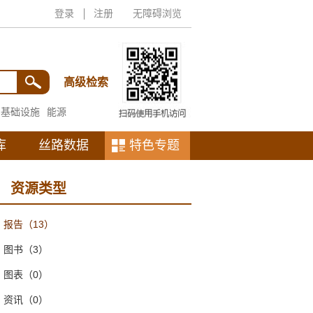
登录
注册
无障碍浏览
高级检索
基础设施
能源
库
丝路数据
特色专题
资源类型
报告
（13）
图书
（3）
图表
（0）
资讯
（0）