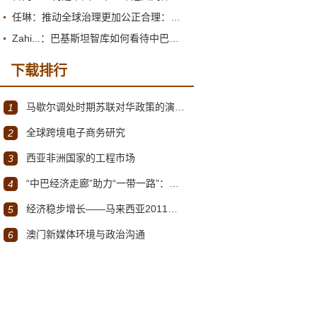
任琳：推动全球治理更加公正合理：促进世界经济持续健康发展
Zahi...：巴基斯坦智库如何看待中巴经济走廊？
下载排行
马歇尔调处时期苏联对华政策的演变（1945年12月～1947年1月）
1
全球跨境电子商务研究
2
西亚非洲国家的工程市场
3
“中巴经济走廊”助力“一带一路”：机遇与挑战
4
经济稳步增长——马来西亚2011～2012年经济发展回顾与展望
5
澳门新媒体环境与政治沟通
6