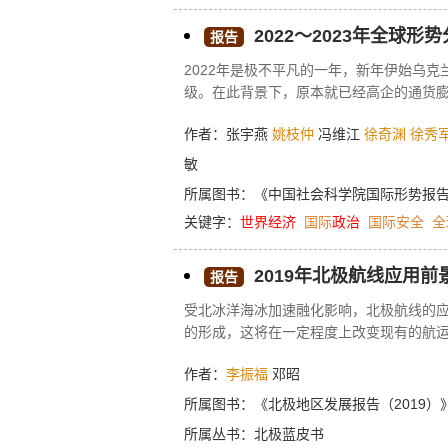
说公共外交对中国具有更为特殊的意义？
2022～2023年全球形
报告
2022年是极不平凡的一年，新年伊始乌
级。在此背景下，原本就已经高企的通货
紧缩性货币政策，这也令全球经济增长显
作者：张宇燕
姚枝仲
冯维江
徐奇渊
徐秀
更使得全球面临的非传统安全挑战难以解决
变数，全球经济失速并进入衰退，乌克兰
敏
域的全球治理失效，关键基础设施遭受重
所属图书：
《中国社会科学院国际形势报告（
机，全球疫情出现反复。展望2023年，
关键字：
世界经济
国际
政治
国际安全
全
步入中低速增长轨道，大国负和博弈引发
为全球治理的主色调，全球人口老龄化少
初级产品市场动荡加剧，全球多国政治社会
2019年北极航线应用
报告
受北冰洋海冰加速融化影响，北极航线的
的形成，这将在一定程度上改变现有的航
性和定量结合的分析方法，从北极航线应
作者：
李振福
邓昭
明：①北极航线较传统航线分别缩短了2563
家或地区经济联系更加密切。②使北极航线较
所属图书：
《北极地区发展报告（2019）
了燃油消耗和CO2、SOX、NOX等污
所属丛书：
北极蓝皮书
2024年和2030年货运量将分别达到1.