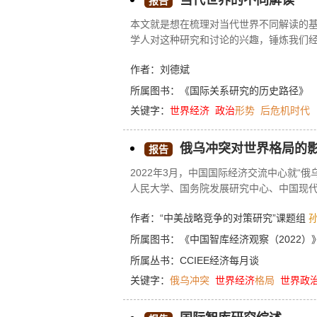
当代世界的不同解读
报告
本文就是想在梳理对当代世界不同解读的
学人对这种研究和讨论的兴趣，锤炼我们
服的判定和主张，构建影响世界的话语权
作者：刘德斌
列浅显。需要说明的是，本文所涉及的“当
所属图书：
《国际关系研究的历史路径》
关键字：
世界经济
政治
形势
后危机时代
俄乌冲突对世界格局的
报告
2022年3月，中国国际经济交流中心就“
人民大学、国务院发展研究中心、中国现
会，就俄乌冲突对世界格局的影响及我国
作者：“中美战略竞争的对策研究”课题组
国如何应对。
所属图书：
《中国智库经济观察（2022）
所属丛书：
CCIEE经济每月谈
关键字：
俄乌冲突
世界经济
格局
世界政