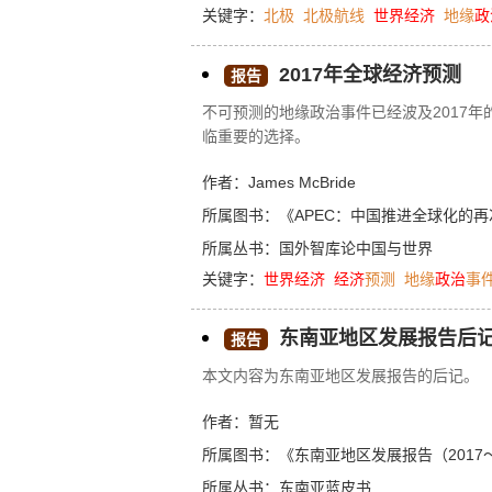
关键字：
北极
北极航线
世界经济
地缘
政
以液散货和干散货为主。④北极航线将推
济重心北移，改变现有地缘政治经济格局
2017年全球经济预测
报告
不可预测的地缘政治事件已经波及2017年
临重要的选择。
作者：James McBride
所属图书：
《APEC：中国推进全球化的
所属丛书：
国外智库论中国与世界
关键字：
世界经济
经济
预测
地缘
政治
事
东南亚地区发展报告后
报告
本文内容为东南亚地区发展报告的后记。
作者：暂无
所属图书：
《东南亚地区发展报告（2017～
所属丛书：
东南亚蓝皮书