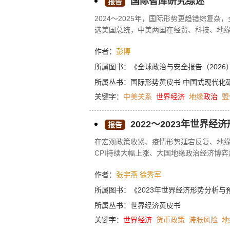
国际智库研究综述
报告
2024～2025年，国际形势更趋错综复
选美国总统，中美两国在经贸、科技、地
供应链的冲击加剧，给世界经济带来更多
作者：
彭博
人道主义危机越发严峻。跨大西洋关系受
候变化、粮食安全等全球性问题成为塑造
所属图书：
《全球政治与安全报告（2026
本报告基于近两年全球主要智库的相关研
所属丛书：
国际形势黄皮书
中国式现代化
关键字：
中美关系
世界经济
地缘
政治
盟
2022～2023年世界
报告
在宏观政策收紧、疫情形势延宕反复、地
CPI持续大幅上涨、大国地缘政治经济博
落等相互交织，2022年世界经济增速明
作者：
张宇燕
徐秀军
一些不稳定、不确定、不安全的短期因素
来，抑制通胀与实现“软着陆”、美欧宏观
所属图书：
《2023年世界经济形势分析与
政治化、全球粮食危机等方面的态势和趋
所属丛书：
世界经济黄皮书
素可能带来的影响，本报告认为，2023年
关键字：
世界经济
货币政策
滞胀风险
地
较大。