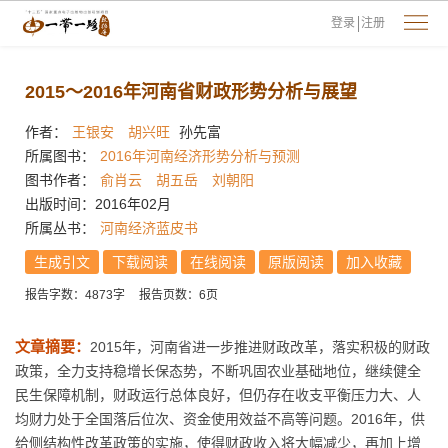
登录
注册
2015～2016年河南省财政形势分析与展望
作者：
王银安
胡兴旺
孙先富
所属图书：
2016年河南经济形势分析与预测
图书作者：
俞肖云
胡五岳
刘朝阳
出版时间：2016年02月
所属丛书：
河南经济蓝皮书
生成引文
下载阅读
在线阅读
原版阅读
加入收藏
报告字数：4873字
报告页数：6页
文章摘要：
2015年，河南省进一步推进财政改革，落实积极的财政
政策，全力支持稳增长保态势，不断巩固农业基础地位，继续健全
民生保障机制，财政运行总体良好，但仍存在收支平衡压力大、人
均财力处于全国落后位次、资金使用效益不高等问题。2016年，供
给侧结构性改革政策的实施，使得财政收入将大幅减少，再加上增