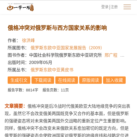
登录
注册
俄格冲突对俄罗斯与西方国家关系的影响
作者：
徐洪峰
所属图书：
俄罗斯东欧中亚国家发展报告（2009）
图书作者：中国社会科学院俄罗斯东欧中亚研究所
邢广程
吴大辉
出版时间：2009年05月
所属丛书：
俄罗斯东欧中亚黄皮书
生成引文
下载阅读
在线阅读
原版阅读
加入收藏
报告字数：8814字
报告页数：11页
文章摘要：
俄格冲突是后冷战时代俄美欧亚大陆地缘竞争的突出表
现，虽然它不会改变俄美两国既竞争又合作的基本面，但是俄罗斯
的强硬姿态将对未来俄美两国外交战略的重新定位产生重要影响。
同样，俄格冲突不会改变未来俄欧关系愈加密切的既定方向，但是
俄罗斯的强硬姿态会使欧洲国家对俄罗斯的地缘底线和战略定位进