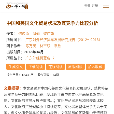
登录
注册
中国和美国文化贸易状况及其竞争力比较分析
作者：
何传添
潘瑜
黎佳韵
所属图书：
广东对外经济贸易发展研究报告（2012～2013）
图书作者：
陈万灵
林吉双
袁欣
出版时间：2013年04月
所属丛书：
广东外经贸蓝皮书
生成引文
下载阅读
在线阅读
原版阅读
加入收藏
报告字数：13433字
报告页数：14页
文章摘要：
本文通过对中国和美国文化贸易的发展现状、结构特征
及贸易竞争力的国际比较，发现近年来中国文化产品贸易发展迅
速，文化服务贸易发展严重滞后；文化产品贸易额和顺差都比较
大，文化服务贸易规模小且持续逆差。文化贸易整体竞争力高于美
国，但文化服务贸易的竞争力极低；文化贸易的优势集中于传统项