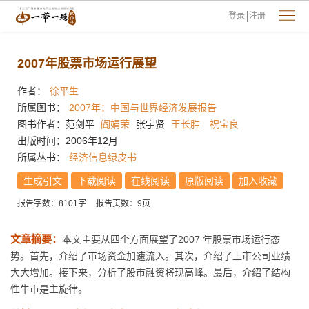
登录
注册
2007年股票市场运行展望
作者：
徐平生
所属图书：
2007年：中国与世界经济发展报告
图书作者：范剑平
阎娟荣
张宇贤
王长胜
祝宝良
出版时间：2006年12月
所属丛书：
经济信息绿皮书
生成引文
下载阅读
在线阅读
原版阅读
加入收藏
报告字数：8101字
报告页数：9页
文章摘要：
本文主要从四个方面展望了2007 年股票市场运行态
势。首先，介绍了市场资金加速流入。其次，介绍了上市公司业绩
大大增加。接下来，分析了股市融资将现高峰。最后，介绍了结构
性牛市是主旋律。