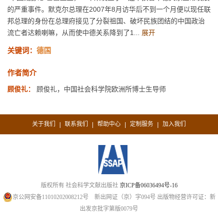
的严重事件。默克尔总理在2007年8月访华后不到一个月便以现任联
邦总理的身份在总理府接见了分裂祖国、破坏民族团结的中国政治
流亡者达赖喇嘛，从而使中德关系降到了1...
展开
关键词：
德国
作者简介
顾俊礼：
顾俊礼，中国社会科学院欧洲所博士生导师
关于我们
联系我们
帮助中心
定制服务
加入我们
|
|
|
|
版权所有 社会科学文献出版社
京ICP备06036494号-16
京公网安备11010202008212号
新出网证（京）字094号
出版物经营许可证：新
出发京批字第版0079号