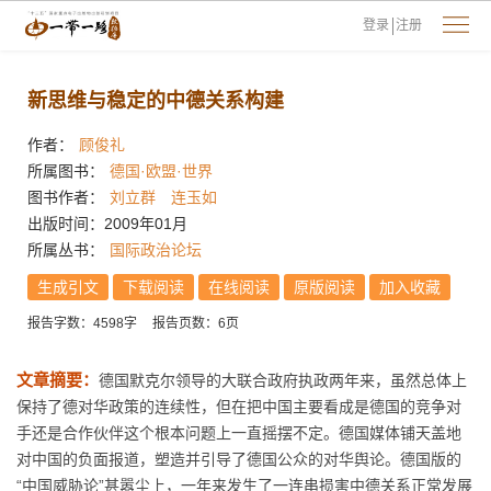
登录
注册
新思维与稳定的中德关系构建
作者：
顾俊礼
所属图书：
德国·欧盟·世界
图书作者：
刘立群
连玉如
出版时间：2009年01月
所属丛书：
国际政治论坛
生成引文
下载阅读
在线阅读
原版阅读
加入收藏
报告字数：4598字
报告页数：6页
文章摘要：
德国默克尔领导的大联合政府执政两年来，虽然总体上
保持了德对华政策的连续性，但在把中国主要看成是德国的竞争对
手还是合作伙伴这个根本问题上一直摇摆不定。德国媒体铺天盖地
对中国的负面报道，塑造并引导了德国公众的对华舆论。德国版的
“中国威胁论”甚嚣尘上，一年来发生了一连串损害中德关系正常发展