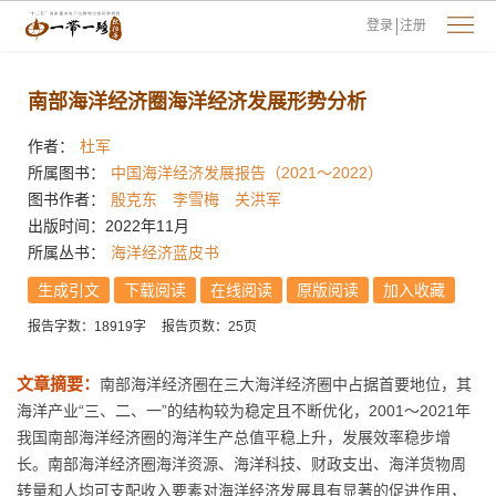
登录
注册
南部海洋经济圈海洋经济发展形势分析
作者：
杜军
所属图书：
中国海洋经济发展报告（2021～2022）
图书作者：
殷克东
李雪梅
关洪军
出版时间：2022年11月
所属丛书：
海洋经济蓝皮书
生成引文
下载阅读
在线阅读
原版阅读
加入收藏
报告字数：18919字
报告页数：25页
文章摘要：
南部海洋经济圈在三大海洋经济圈中占据首要地位，其
海洋产业“三、二、一”的结构较为稳定且不断优化，2001～2021年
我国南部海洋经济圈的海洋生产总值平稳上升，发展效率稳步增
长。南部海洋经济圈海洋资源、海洋科技、财政支出、海洋货物周
转量和人均可支配收入要素对海洋经济发展具有显著的促进作用，