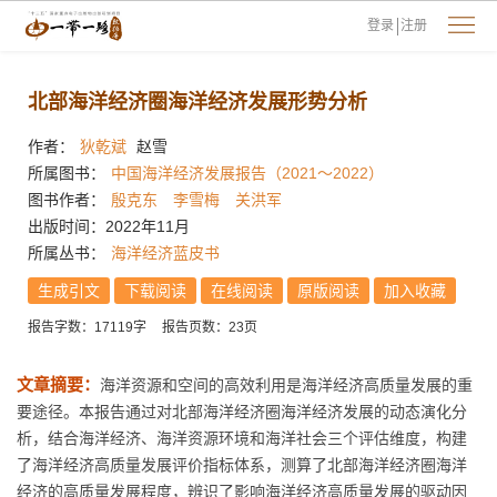
登录
注册
北部海洋经济圈海洋经济发展形势分析
作者：
狄乾斌
赵雪
所属图书：
中国海洋经济发展报告（2021～2022）
图书作者：
殷克东
李雪梅
关洪军
出版时间：2022年11月
所属丛书：
海洋经济蓝皮书
生成引文
下载阅读
在线阅读
原版阅读
加入收藏
报告字数：17119字
报告页数：23页
文章摘要：
海洋资源和空间的高效利用是海洋经济高质量发展的重
要途径。本报告通过对北部海洋经济圈海洋经济发展的动态演化分
析，结合海洋经济、海洋资源环境和海洋社会三个评估维度，构建
了海洋经济高质量发展评价指标体系，测算了北部海洋经济圈海洋
经济的高质量发展程度，辨识了影响海洋经济高质量发展的驱动因