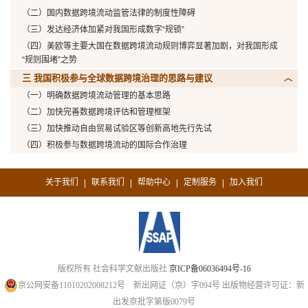
（二）国内数据跨境流动监管法律的制度性障碍
（三）发达经济体加紧对我国形成数字“规锁”
（四）美欧等主要大国在数据跨境流动规则博弈显著加剧，对我国形成
“规则围堵”之势
三 我国积极参与全球数据跨境治理的思路与建议
（一）明确数据跨境流动管理的基本思路
（二）加快完善数据跨境评估和管理框架
（三）加快推动自由贸易试验区等创新高地先行先试
（四）积极参与数据跨境流动的国际合作治理
关于我们
联系我们
帮助中心
定制服务
加入我们
|
|
|
|
版权所有 社会科学文献出版社
京ICP备06036494号-16
京公网安备11010202008212号
新出网证（京）字094号
出版物经营许可证：新
出发京批字第版0079号