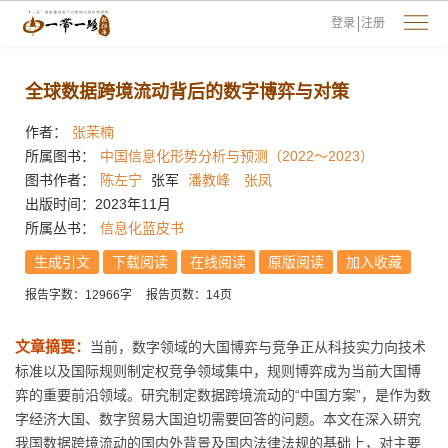
登录
注册
全球数据跨境流动背后的数字博弈与对策
作者：
张茉楠
所属图书：
中国信息化形势分析与预测（2022～2023）
图书作者：
陈左宁
张军
潘教峰
张凤
出版时间：2023年11月
所属丛书：
信息化蓝皮书
生成引文
下载阅读
在线阅读
原版阅读
加入收藏
报告字数：12966字
报告页数：14页
文章摘要：
当前，数字领域的大国博弈与竞争正从科技实力向技术
标准以及国际规则制定权竞争领域集中，规则博弈成为当前大国博
弈的重要前沿领域。研究制定数据跨境流动的“中国方案”，是作为数
字经济大国、数字贸易大国迫切需要回答的问题。本文在深入研究
我国数据跨境流动的国内外背景及国内法律法规的基础上，对主要