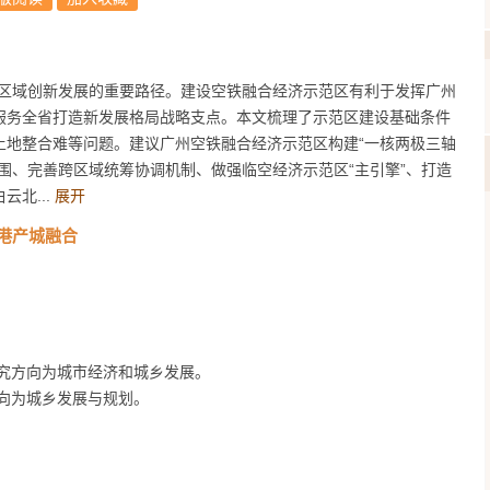
区域创新发展的重要路径。建设空铁融合经济示范区有利于发挥广州
服务全省打造新发展格局战略支点。本文梳理了示范区建设基础条件
土地整合难等问题。建议广州空铁融合经济示范区构建“一核两极三轴
围、完善跨区域统筹协调机制、做强临空经济示范区“主引擎”、打造
云北...
展开
港产城融合
究方向为城市经济和城乡发展。
向为城乡发展与规划。