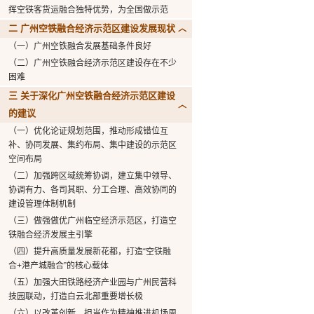
挥空铁客货运融合独特优势，为全国做示范
二 广州空铁融合经济示范区建设发展现状
（一）广州空铁融合发展基础条件良好
（二）广州空铁融合经济示范区建设存在不少
困难
三 关于深化广州空铁融合经济示范区建设
的建议
（一）优化论证规划范围，推动形成错位互
补、协同发展、集约布局、集中建设的示范区
空间布局
（二）加强跨区域统筹协调，建立集中领导、
协调有力、各司其职、分工合理、高效协同的
建设管理体制机制
（三）做强做优广州临空经济示范区，打造空
铁融合经济发展主引擎
（四）提升高质量发展新花都，打造“空铁融
合+港产城融合”的核心载体
（五）加强大田铁路经济产业园与广州民营科
技园联动，打造白云北部重要增长极
（六）以改革创新、担当作为精神推进机场周