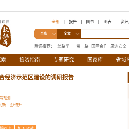
全部
|
报告
|
图书
|
图表
|
资讯
全库
全文
热词推荐：
丝路学
一带一路
国际合作
周边安全
互联互通
探索
投资指南
专题研究
国家库
省域
铁融合经济示范区建设的调研报告
析与预测
文新
彭诗升
版阅读
加入收藏