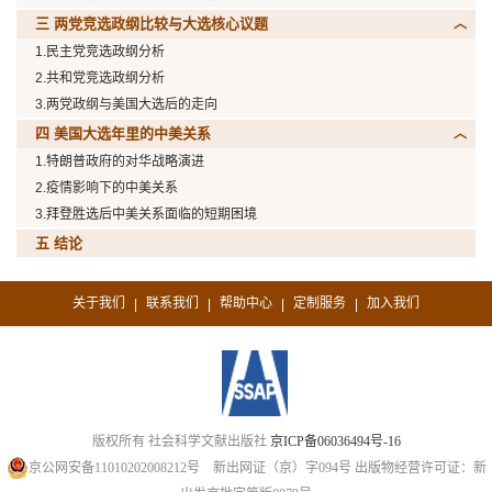
三 两党竞选政纲比较与大选核心议题
1.民主党竞选政纲分析
2.共和党竞选政纲分析
3.两党政纲与美国大选后的走向
四 美国大选年里的中美关系
1.特朗普政府的对华战略演进
2.疫情影响下的中美关系
3.拜登胜选后中美关系面临的短期困境
五 结论
关于我们
联系我们
帮助中心
定制服务
加入我们
|
|
|
|
版权所有 社会科学文献出版社
京ICP备06036494号-16
京公网安备11010202008212号
新出网证（京）字094号
出版物经营许可证：新