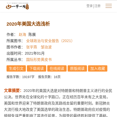
登录
注册
2020年美国大选浅析
作者：
赵海
陈展
所属图书：
全球政治与安全报告（2021）
图书作者：
张宇燕
邹治波
出版时间：2021年01月
所属丛书：
国际形势黄皮书
生成引文
下载阅读
在线阅读
原版阅读
加入收藏
报告字数：19197字
报告页数：16页
文章摘要：
2020年的美国大选是对特朗普和特朗普主义进行的全民
公决。世界处在全球化的十字路口，正在经历百年未有之大变局，
美国和世界迎来了特朗普政府及其路线去留的重要时刻。新冠肺炎
大流行极大地改变了美国选举的政治生态，特朗普政府应对疫情的
频频失误严重影响了其连任前景，为拜登的最终胜利提供了基础。