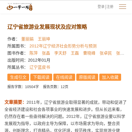
登录
注册
辽宁省旅游业发展现状及应对策略
作者：
董丽娟
王丽坤
所属图书：
2012年辽宁经济社会形势分析与预测
图书作者：
陈萍
张晶
李天舒
王磊
曹晓峰
张卓民
张天维
出版时间：2012年01月
所属丛书：
辽宁蓝皮书
生成引文
下载阅读
在线阅读
原版阅读
加入收藏
报告字数：10504字
报告页数：12页
文章摘要：
2011年，辽宁省旅游业取得显著的成就，带动和促进了
全省经济建设和社会各项事业的快速发展和进步。但从长远来看，
仍然存在着一些亟待解决的问题。2012年，辽宁省旅游业要以科学
发展观为指导，以政府主导为保障，以市场需求为导向，整合资
源，创新理念，打造精品，优化环境，规范秩序，实现旅游业健