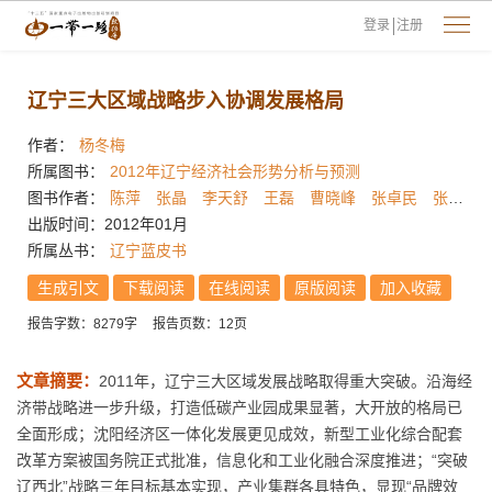
登录
注册
辽宁三大区域战略步入协调发展格局
作者：
杨冬梅
所属图书：
2012年辽宁经济社会形势分析与预测
图书作者：
陈萍
张晶
李天舒
王磊
曹晓峰
张卓民
张天维
出版时间：2012年01月
所属丛书：
辽宁蓝皮书
生成引文
下载阅读
在线阅读
原版阅读
加入收藏
报告字数：8279字
报告页数：12页
文章摘要：
2011年，辽宁三大区域发展战略取得重大突破。沿海经
济带战略进一步升级，打造低碳产业园成果显著，大开放的格局已
全面形成；沈阳经济区一体化发展更见成效，新型工业化综合配套
改革方案被国务院正式批准，信息化和工业化融合深度推进；“突破
辽西北”战略三年目标基本实现，产业集群各具特色，显现“品牌效