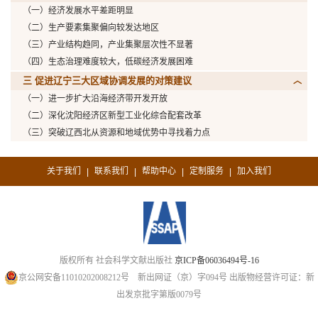
（一）经济发展水平差距明显
（二）生产要素集聚偏向较发达地区
（三）产业结构趋同，产业集聚层次性不显著
（四）生态治理难度较大，低碳经济发展困难
三 促进辽宁三大区域协调发展的对策建议
（一）进一步扩大沿海经济带开发开放
（二）深化沈阳经济区新型工业化综合配套改革
（三）突破辽西北从资源和地域优势中寻找着力点
关于我们
联系我们
帮助中心
定制服务
加入我们
|
|
|
|
版权所有 社会科学文献出版社
京ICP备06036494号-16
京公网安备11010202008212号
新出网证（京）字094号
出版物经营许可证：新
出发京批字第版0079号