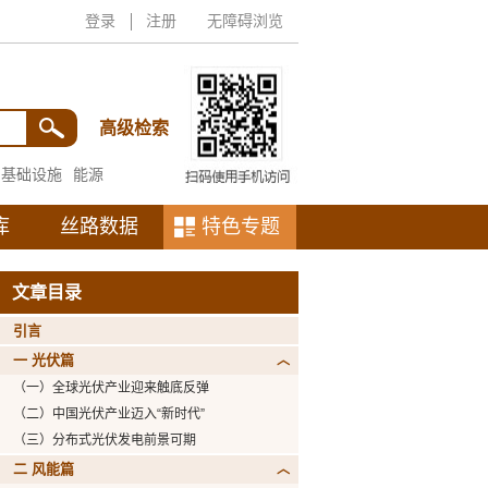
登录
注册
无障碍浏览
高级检索
基础设施
能源
库
丝路数据
特色专题
文章目录
引言
一 光伏篇
（一）全球光伏产业迎来触底反弹
（二）中国光伏产业迈入“新时代”
（三）分布式光伏发电前景可期
二 风能篇