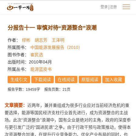
登录
注册
分报告十一 审慎对待“资源整合”浪潮
作者：
缪彬
胡志芳
王泽明
所属图书：
中国能源发展报告（2010）
图书作者：
崔民选
出版时间：2010年04月
所属丛书：
能源蓝皮书
生成引文
下载阅读
在线阅读
原版阅读
加入收藏
报告字数：19459字
报告页数：21页
文章摘要：
近两年，兼并重组成为很多行业应对当前经济危机的重
要选择，能源等国民经济支柱行业首先进行，成为资源整合的主战
场。此次“资源整合”浪潮中，国有企业是绝对的主角，政府的深度参
与更引发广泛的“国进民退”之争。由于行政干预与政策推动，使得本
次资源整合加速，在提升行业竞争能力、优化产业布局的同时，也