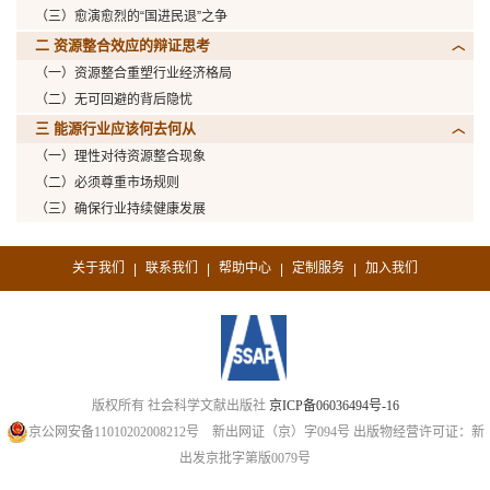
（三）愈演愈烈的“国进民退”之争
二 资源整合效应的辩证思考
（一）资源整合重塑行业经济格局
（二）无可回避的背后隐忧
三 能源行业应该何去何从
（一）理性对待资源整合现象
（二）必须尊重市场规则
（三）确保行业持续健康发展
关于我们
联系我们
帮助中心
定制服务
加入我们
|
|
|
|
版权所有 社会科学文献出版社
京ICP备06036494号-16
京公网安备11010202008212号
新出网证（京）字094号
出版物经营许可证：新
出发京批字第版0079号