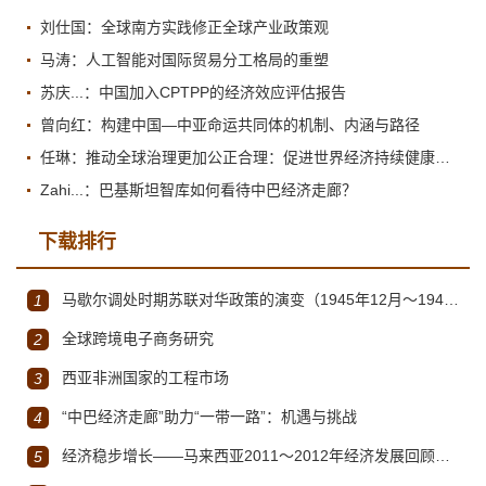
刘仕国：全球南方实践修正全球产业政策观
马涛：人工智能对国际贸易分工格局的重塑
苏庆...：中国加入CPTPP的经济效应评估报告
曾向红：构建中国—中亚命运共同体的机制、内涵与路径
任琳：推动全球治理更加公正合理：促进世界经济持续健康发展
Zahi...：巴基斯坦智库如何看待中巴经济走廊？
下载排行
马歇尔调处时期苏联对华政策的演变（1945年12月～1947年1月）
1
全球跨境电子商务研究
2
西亚非洲国家的工程市场
3
“中巴经济走廊”助力“一带一路”：机遇与挑战
4
经济稳步增长——马来西亚2011～2012年经济发展回顾与展望
5