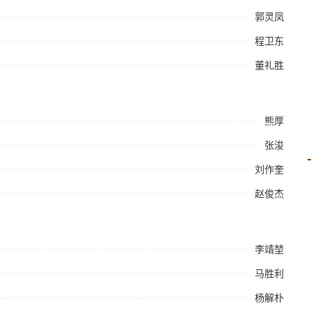
郭灵凤
程卫东
董礼胜
熊厚
张浚
刘作奎
赵俊杰
李靖堃
马胜利
杨解朴