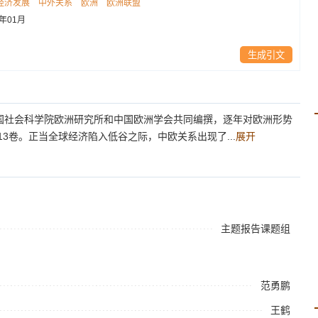
经济发展
中外关系
欧洲
欧洲联盟
9年01月
生成引文
国社会科学院欧洲研究所和中国欧洲学会共同编撰，逐年对欧洲形势
13卷。正当全球经济陷入低谷之际，中欧关系出现了...
展开
主题报告课题组
范勇鹏
王鹤