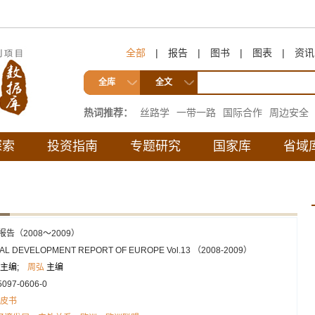
全部
|
报告
|
图书
|
图表
|
资讯
全库
全文
热词推荐：
丝路学
一带一路
国际合作
周边安全
互联互通
探索
投资指南
专题研究
国家库
省域
）
告（2008～2009）
AL DEVELOPMENT REPORT OF EUROPE Vol.13 （2008-2009）
主编;
周弘
主编
5097-0606-0
皮书