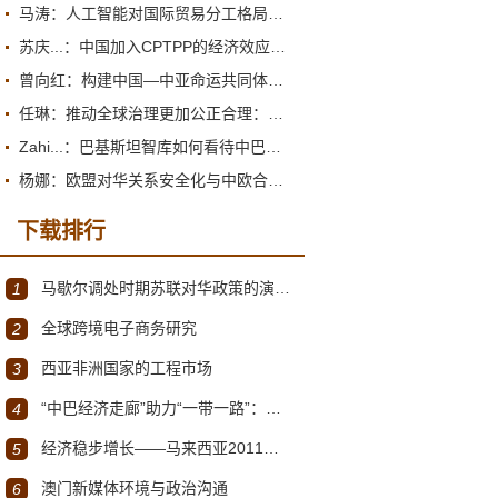
马涛：人工智能对国际贸易分工格局的重塑
苏庆...：中国加入CPTPP的经济效应评估报告
曾向红：构建中国—中亚命运共同体的机制、内涵与路径
任琳：推动全球治理更加公正合理：促进世界经济持续健康发展
Zahi...：巴基斯坦智库如何看待中巴经济走廊？
杨娜：欧盟对华关系安全化与中欧合作路径探析
下载排行
马歇尔调处时期苏联对华政策的演变（1945年12月～1947年1月）
1
全球跨境电子商务研究
2
西亚非洲国家的工程市场
3
“中巴经济走廊”助力“一带一路”：机遇与挑战
4
经济稳步增长——马来西亚2011～2012年经济发展回顾与展望
5
澳门新媒体环境与政治沟通
6