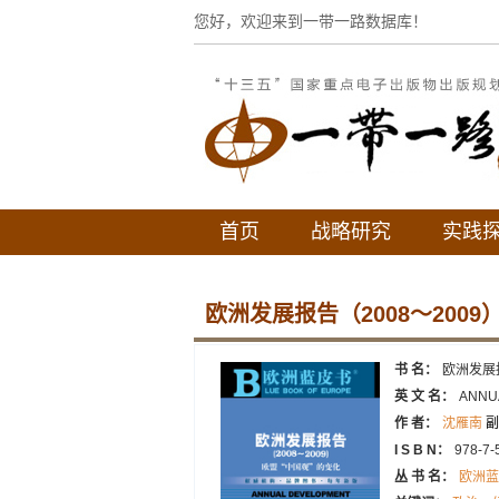
您好，欢迎来到一带一路数据库！
首页
战略研究
实践
欧洲发展报告（2008～2009
书 名：
欧洲发展报
英 文 名：
ANNU
作 者：
沈雁南
副
I S B N：
978-7-
丛 书 名：
欧洲蓝