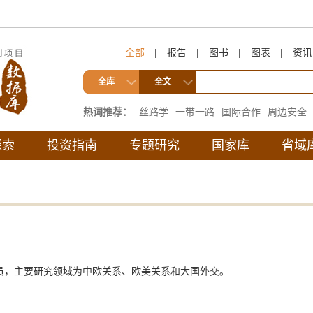
全部
|
报告
|
图书
|
图表
|
资讯
全库
全文
热词推荐：
丝路学
一带一路
国际合作
周边安全
互联互通
探索
投资指南
专题研究
国家库
省域
员，主要研究领域为中欧关系、欧美关系和大国外交。