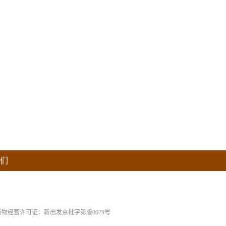
们
版物经营许可证：新出发京批字第版0079号