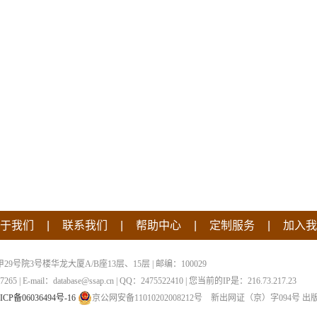
|
|
|
|
于我们
联系我们
帮助中心
定制服务
加入我
院3号楼华龙大厦A/B座13层、15层 | 邮编：100029
 | E-mail：database@ssap.cn | QQ：2475522410 | 您当前的IP是：
216.73.217.23
ICP备06036494号-16
京公网安备11010202008212号
新出网证（京）字094号
出