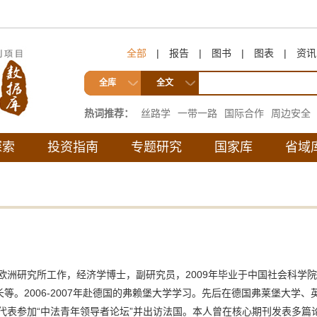
全部
|
报告
|
图书
|
图表
|
资讯
全库
全文
热词推荐：
丝路学
一带一路
国际合作
周边安全
互联互通
探索
投资指南
专题研究
国家库
省域
院欧洲研究所工作，经济学博士，副研究员，2009年毕业于中国社会科学
等。2006-2007年赴德国的弗赖堡大学学习。先后在德国弗莱堡大学
国代表参加“中法青年领导者论坛”并出访法国。本人曾在核心期刊发表多