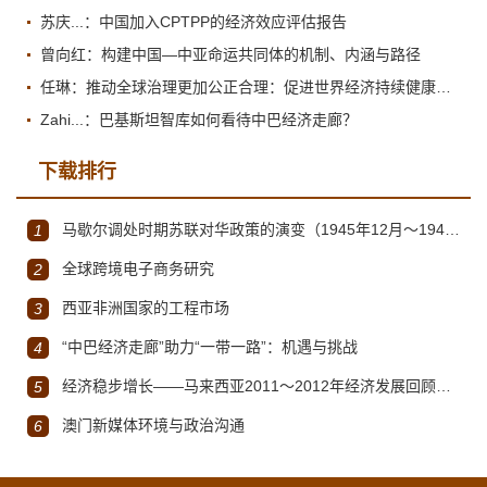
苏庆...：中国加入CPTPP的经济效应评估报告
曾向红：构建中国—中亚命运共同体的机制、内涵与路径
任琳：推动全球治理更加公正合理：促进世界经济持续健康发展
Zahi...：巴基斯坦智库如何看待中巴经济走廊？
下载排行
马歇尔调处时期苏联对华政策的演变（1945年12月～1947年1月）
1
全球跨境电子商务研究
2
西亚非洲国家的工程市场
3
“中巴经济走廊”助力“一带一路”：机遇与挑战
4
经济稳步增长——马来西亚2011～2012年经济发展回顾与展望
5
澳门新媒体环境与政治沟通
6