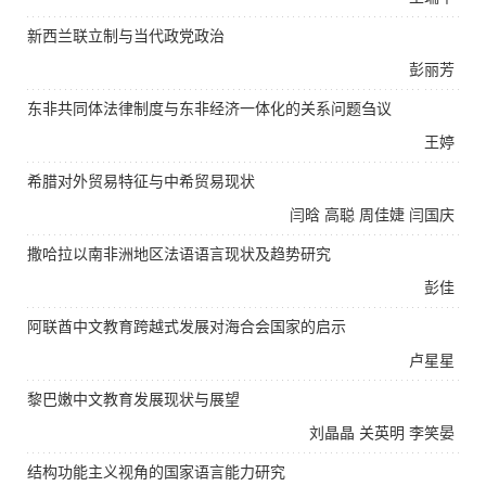
新西兰联立制与当代政党政治
彭丽芳
东非共同体法律制度与东非经济一体化的关系问题刍议
王婷
希腊对外贸易特征与中希贸易现状
闫晗
高聪
周佳婕
闫国庆
撒哈拉以南非洲地区法语语言现状及趋势研究
彭佳
阿联酋中文教育跨越式发展对海合会国家的启示
卢星星
黎巴嫩中文教育发展现状与展望
刘晶晶
关英明
李笑晏
结构功能主义视角的国家语言能力研究