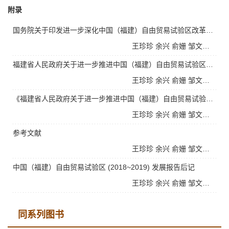
附录
国务院关于印发进一步深化中国（福建）自由贸易试验区改革开放方案的通知
王珍珍
余兴
俞姗
邹文杰
戴双
福建省人民政府关于进一步推进中国（福建）自由贸易试验区改革创新三十五条措施的通知
王珍珍
余兴
俞姗
邹文杰
戴双
《福建省人民政府关于进一步推进中国（福建）自由贸易试验区改革创新三十五条措施》政策解读
王珍珍
余兴
俞姗
邹文杰
戴双
参考文献
王珍珍
余兴
俞姗
邹文杰
戴双
中国（福建）自由贸易试验区 (2018~2019) 发展报告后记
王珍珍
余兴
俞姗
邹文杰
戴双
同系列图书