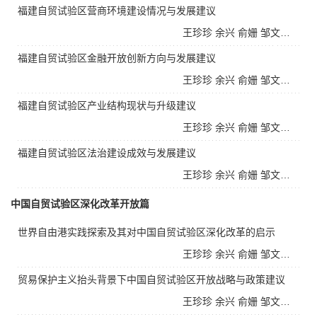
福建自贸试验区营商环境建设情况与发展建议
王珍珍
余兴
俞姗
邹文杰
戴双
福建自贸试验区金融开放创新方向与发展建议
王珍珍
余兴
俞姗
邹文杰
戴双
福建自贸试验区产业结构现状与升级建议
王珍珍
余兴
俞姗
邹文杰
戴双
福建自贸试验区法治建设成效与发展建议
王珍珍
余兴
俞姗
邹文杰
戴双
中国自贸试验区深化改革开放篇
世界自由港实践探索及其对中国自贸试验区深化改革的启示
王珍珍
余兴
俞姗
邹文杰
戴双
贸易保护主义抬头背景下中国自贸试验区开放战略与政策建议
王珍珍
余兴
俞姗
邹文杰
戴双