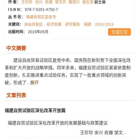
作 者：
王珍珍
余兴
俞姗
邹文杰
戴双兴
施志源
副主编
I S B N：
978-7-5201-4750-7
丛 书 名：
福建自贸区蓝皮书
关键词：
自由贸易区
经济发展
研究报告
福建
2018-2019
出版时间：
2019年05月
生成引文
中文摘要
建设自由贸易试验区是党中央、国务院在新形势下全面深化改
革和扩大开放的战略举措。四年多来，福建自贸试验区紧紧依靠制
度创新，扎实推进重点试验任务，实现了一批重点领域的创新突
破，形成了...
展开
文章列表
福建自贸试验区深化改革开放篇
福建自贸试验区深化改革开放的发展基础与政策建议
王珍珍
余兴
俞姗
邹文杰
戴双