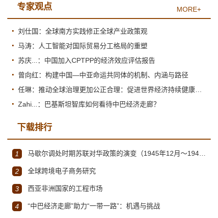
专家观点
MORE+
刘仕国：全球南方实践修正全球产业政策观
马涛：人工智能对国际贸易分工格局的重塑
苏庆...：中国加入CPTPP的经济效应评估报告
曾向红：构建中国—中亚命运共同体的机制、内涵与路径
任琳：推动全球治理更加公正合理：促进世界经济持续健康发展
Zahi...：巴基斯坦智库如何看待中巴经济走廊？
下载排行
马歇尔调处时期苏联对华政策的演变（1945年12月～1947年1月）
1
全球跨境电子商务研究
2
西亚非洲国家的工程市场
3
“中巴经济走廊”助力“一带一路”：机遇与挑战
4