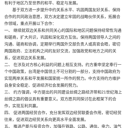
有利于地区乃至世界的和平、稳定与发展。
基于双方进一步提升中约关系水平、巩固两国友好关系、保持
合作的共同政治意愿，双方决定建立牢固的战略伙伴关系，拓展合
作领域，重点开展以下合作：
一、 继续就双边关系和共同关心的国际和地区问题保持经常性沟通
和磋商，扩大共识，巩固和深化双方互信。保持两国领导人之间的
沟通、磋商和协调，定期举行两国外交部负责人或高官会晤，密切
两国政府、立法机构之间的友好交流，加强政党和地方之间的关
系，促进双边关系发展。
二、 在涉及对方核心利益的问题上相互支持。约方重申坚定奉行一
个中国政策，台湾是中国领土不可分割的一部分，支持中国政府为
实现两岸关系和平发展和国家统一所作的努力。中方支持约方维护
自身安全稳定、促进经济社会发展的努力。
三、 约方强调，中方提出的共同建设丝绸之路经济带和21世纪海上
丝绸之路的倡议具有重要意义。双方愿共同探讨在此框架下的合
作，实现互利共赢。
四、 促进两国经贸合作，充分发挥双边经贸联委会作用，密切经贸
往来，促进双边经贸关系向更高水平全面发展。
五、 推进产能与投资合作，加强在铁路、公路、通信、电力、油气