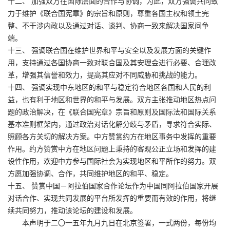
十二、 加强双方在国际层面的合作与协调，为此，双方强调共同致
力于维护《联合国宪章》的宗旨和原则，尊重各国主权和领土完
整、不干涉内政以及通过对话、谈判、协商一致来解决国家间争
端。
十三、 强调联合国在维护世界和平与安全以及发展方面的关键作
用，支持通过各国协商一致对联合国及其安理会进行必要、合理改
革，增强其信誉和效力，提高其应对不同威胁和挑战的能力。
十四、 强调实现中东地区的和平与稳定符合地区各国和人民的利
益，也有利于地区和世界的和平与发展。双方主张推动地区热点问
题的政治解决，在《联合国宪章》宗旨和原则及国际法和国际关系
基本准则框架内，通过政治对话化解分歧与矛盾，寻求符合实际、
照顾各方关切的解决方案。中方赞赏约方在地区事务中发挥的重要
作用。约方赞赏中方在地区问题上秉持的客观公正立场和发挥的建
设性作用，欢迎中方参与国际社会为实现地区和平所作的努力。双
方愿加强协调、合作，共同维护地区的和平、稳定。
十五、 赞赏中国－阿拉伯国家合作论坛作为中国同阿拉伯国家开展
对话合作、实现共同发展的平台所发挥的重要而有效的作用，将继
续共同努力，推动该论坛的建设和发展。
本声明于二〇一五年九月九日在北京签署，一式两份，每份均