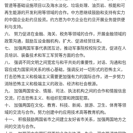
管道等基础设施项目以及海水淡化、垃圾处理、油页岩、核能和可
再生能源的开发利用等领域的合作。中方愿继续鼓励和支持有实力
的中国企业赴约旦投资。约方愿为中方企业在约旦开展业务提供便
利与支持。
六、 努力促进在金融、海关、税务等领域的合作，开展金融领域的
政策沟通，鼓励互设金融机构，扩大、促进经贸往来。
七、 加强两国军事代表团互访，推动军事院校校际交流，促进在人
员培训、装备技术和军工军贸等方面的合作。
八、 强调不同文明之间宽宏与和平共处的重要性，对话、沟通和包
容应成为国家间关系的核心基础，强调反对一切形式的恐怖主义，
打击恐怖主义和极端主义需要更加强有力的国际合作，进一步努力
消除恐怖主义和极端主义的政治、经济和社会根源。
九、 加强两国安全、情报、司法、执法机构之间的合作和情报信息
交流，打击恐怖主义、有组织犯罪和跨国犯罪。
十、 加强两国在文化、教育、科技、新闻、旅游、卫生、体育等领
域的交流与合作。努力创建中约应用技术高等教育机构。
十一、 积极鼓励两国省市之间建立友好省市关系，加强两国地方之
间的交流与合作。