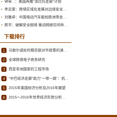
钟卓...：美国再推“洛比托走廊”计划
李志斐：跨境区域化发展对边境安全治理提出新要求
刘雅卓：中国电动汽车能给欧洲带去什么?
郎平：破解安全困境 推动网络空间命运共同体迈向新阶段
下载排行
马歇尔调处时期苏联对华政策的演变（1945年12月～1947年1月）
1
全球跨境电子商务研究
2
西亚非洲国家的工程市场
3
“中巴经济走廊”助力“一带一路”：机遇与挑战
4
2015年美国经济分析及2016年展望
5
2015～2016年世界经济形势分析与展望
6