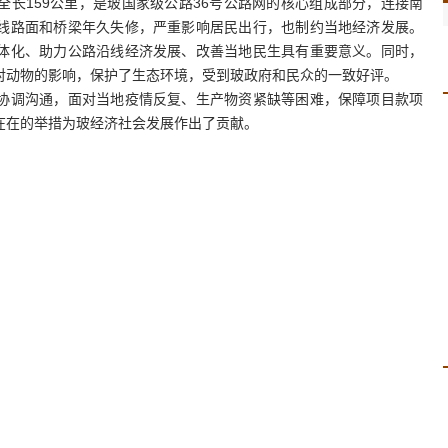
159公里，是玻国家级公路36号公路网的核心组成部分，连接南
线路面和桥梁年久失修，严重影响居民出行，也制约当地经济发展。
体化、助力公路沿线经济发展、改善当地民生具有重要意义。同时，
对动物的影响，保护了生态环境，受到玻政府和民众的一致好评。
调沟通，面对当地疫情反复、生产物资紧缺等困难，保障项目款项
在在的举措为玻经济社会发展作出了贡献。