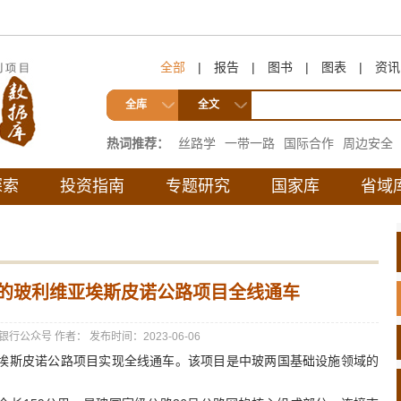
全部
|
报告
|
图书
|
图表
|
资讯
全库
全文
热词推荐：
丝路学
一带一路
国际合作
周边安全
互联互通
探索
投资指南
专题研究
国家库
省域
的玻利维亚埃斯皮诺公路项目全线通车
银行公众号
作者：
发布时间：2023-06-06
斯皮诺公路项目实现全线通车。该项目是中玻两国基础设施领域的