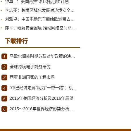
钟卓...：美国再推“洛比托走廊”计划
李志斐：跨境区域化发展对边境安全治理提出新要求
刘雅卓：中国电动汽车能给欧洲带去什么?
郎平：破解安全困境 推动网络空间命运共同体迈向新阶段
下载排行
马歇尔调处时期苏联对华政策的演变（1945年12月～1947年1月）
1
全球跨境电子商务研究
2
西亚非洲国家的工程市场
3
“中巴经济走廊”助力“一带一路”：机遇与挑战
4
2015年美国经济分析及2016年展望
5
2015～2016年世界经济形势分析与展望
6