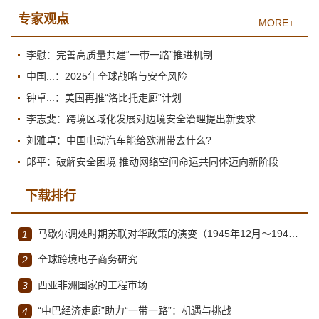
专家观点
MORE+
李慰：完善高质量共建“一带一路”推进机制
中国...：2025年全球战略与安全风险
钟卓...：美国再推“洛比托走廊”计划
李志斐：跨境区域化发展对边境安全治理提出新要求
刘雅卓：中国电动汽车能给欧洲带去什么?
郎平：破解安全困境 推动网络空间命运共同体迈向新阶段
下载排行
马歇尔调处时期苏联对华政策的演变（1945年12月～1947年1月）
1
全球跨境电子商务研究
2
西亚非洲国家的工程市场
3
“中巴经济走廊”助力“一带一路”：机遇与挑战
4