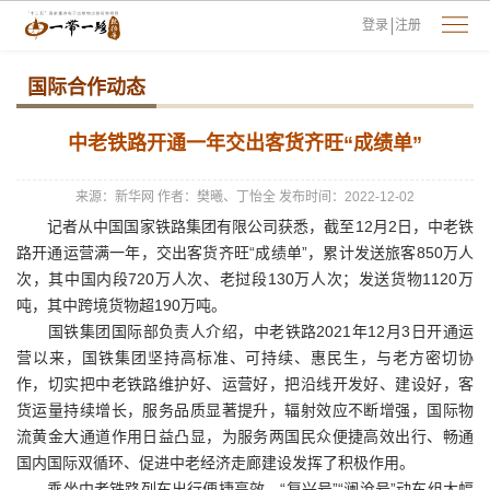
登录
注册
国际合作动态
中老铁路开通一年交出客货齐旺“成绩单”
来源：新华网
作者：樊曦、丁怡全
发布时间：2022-12-02
记者从中国国家铁路集团有限公司获悉，截至12月2日，中老铁
路开通运营满一年，交出客货齐旺“成绩单”，累计发送旅客850万人
次，其中国内段720万人次、老挝段130万人次；发送货物1120万
吨，其中跨境货物超190万吨。
国铁集团国际部负责人介绍，中老铁路2021年12月3日开通运
营以来，国铁集团坚持高标准、可持续、惠民生，与老方密切协
作，切实把中老铁路维护好、运营好，把沿线开发好、建设好，客
货运量持续增长，服务品质显著提升，辐射效应不断增强，国际物
流黄金大通道作用日益凸显，为服务两国民众便捷高效出行、畅通
国内国际双循环、促进中老经济走廊建设发挥了积极作用。
乘坐中老铁路列车出行便捷高效，“复兴号”“澜沧号”动车组大幅