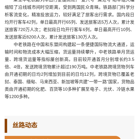
缩短了沿线城市间时空距离，受到两国民众青睐。铁路部门科学分
析客流变化，精准投放运力，较好满足了旅客出行需求。国内段日
均开行客车42列，单日最高开行65列、发送旅客达5万人次，累计发
送旅客720万人次；老挝段日均开行客车6列，单日最高开行10列、
发送旅客近8200人次，累计发送旅客130万人次。
中老铁路在中国和东盟间构建起一条便捷国际物流大通道，运
输时间和物流成本大幅压缩，货运量持续攀升，中老铁路单月货运
量、跨境货运量等指标屡创新高，目前较开通首月分别增长约3.5
倍、4倍，发送跨境货物累计超过190万吨。中老铁路跨境货物列车
由开通初期的日均2列增加到目前的日均12列，跨境货物已覆盖老
挝、泰国、缅甸、马来西亚、新加坡等共建“一带一路”国家，货物品
类由开通初期的化肥、百货等10多种扩展至电子、光伏、冷链水果
等1200多种。
丝路动态