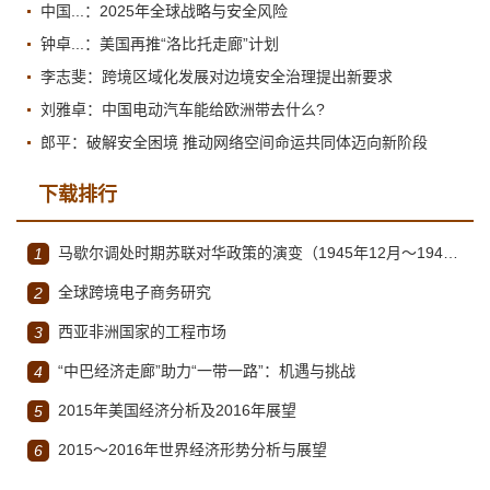
中国...：2025年全球战略与安全风险
钟卓...：美国再推“洛比托走廊”计划
李志斐：跨境区域化发展对边境安全治理提出新要求
刘雅卓：中国电动汽车能给欧洲带去什么?
郎平：破解安全困境 推动网络空间命运共同体迈向新阶段
下载排行
马歇尔调处时期苏联对华政策的演变（1945年12月～1947年1月）
1
全球跨境电子商务研究
2
西亚非洲国家的工程市场
3
“中巴经济走廊”助力“一带一路”：机遇与挑战
4
2015年美国经济分析及2016年展望
5
2015～2016年世界经济形势分析与展望
6