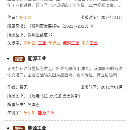
年工业化进程，建立了一定规模的工业体系。21世纪初以来，巴
沙尔政府积极推行经济改革计划，改革在短期内使国民经济得到
作者：
杨玉龙
出版时间：2024年11月
一定发展，四大工业城市群初步形成，制造业取得了一定的进
步。2011年后叙利亚危机引发战乱，叙利亚工业遭到重创。近年
所属图书：
《叙利亚发展报告（2022～2023）》
来，随着国内形势趋于平稳，制造业等产业部门逐渐恢复，能
所属丛书：
叙利亚蓝皮书
源、电力等工业部门正在努力恢复其产能。2022年全球能源价格
关键字：
叙利亚
工业
制造业
能源工业
电力
工业
节节攀升，这一形势加剧了叙国内通胀问题，使电力工业、交通
运输业和生产性工业部门受到能源不足和成本大幅上升的压力，
这些不利因素将使叙工业部门的复苏之路更为崎岖。
能源工业
报告
牙买加石油储量极为贫乏。20世纪80年代末期，该国90%的石油
依靠进口，主要石油输入国为墨西哥、委内瑞拉、特立尼达和多
巴哥以及荷属安的列斯群岛。牙买加的石油资源和进口由国有的
作者：暂无
出版时间：2011年01月
牙买加石油公司（Petroleum Corporation of Jamaica，PCJ）经
营管理。30%以上的进口石油主要投入对石油需求较大的铝土及
所属图书：
《危地马拉 牙买加 巴巴多斯》
其相关行业。牙买加仅有的一座石油提炼厂，坐落在金斯敦，具
所属丛书：
列国志
有日产油量3600桶的提炼能力。该提炼厂原先由埃克森美孚石油
关键字：
牙买加
能源工业
公司所有，1982年，牙买加政府以5500万美元的价格将其收
能源工业
报告