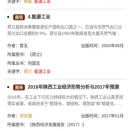
关键字：
希腊
能源工业
29.5%，石油和天然气为1%，各种可再生能源占5.3%。20世纪
90年代起，随着国内
4.能源工业
报告
荷兰是欧洲重要能源生产国和出口国之一，石油与天然气出口占
荷兰出口总额的8.9%。荷兰自1960年勘探发现大量天然气储量
后，天然气生产飞速发展。1996年出口天然气459亿立方公尺，
作者：暂无
出版时间：2003年08月
出口量比1995年增长了19%。20世纪60年代荷兰的石油和天然
气主要产地是格罗宁根省，现在已开始向北海大陆架转移。荷兰
所属图书：
《荷兰》
的能源主要出口欧洲国家，其中包括德国、比利时、法国、意大
所属丛书：
列国志
利和瑞士。荷兰的炼油业主要集中在鹿特丹港。以鹿特丹港为生
关键字：
荷兰
能源工业
产基地的石油开采和提炼公司有荷兰皇家壳牌公司、埃索公司、
内烈富科公司（Nerefco）1
2016年陕西工业经济形势分析与2017年预测
报告
2016年，在工业下行压力持续较大的情况下，陕西工业认真贯彻
落实省委、省政府关于“稳增长、调结构、增效益”和“稳能化、兴
电子、强制造、促新兴、优传统”工作方针，把“促投资、稳增长”
作者：
邓志强
出版时间：2017年01月
作为重中之重。下半年，工业增长结束了连续4个月的下滑，开
始企稳回升；实现利润结束了前8个月的持续负增长，开始由负
所属图书：
《陕西经济发展报告（2017）》
转正。工业运行环境出现回暖信号，工业生产和效益出现积极因