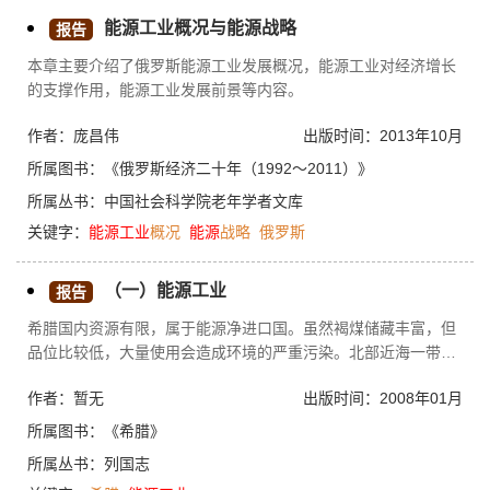
能源工业概况与能源战略
报告
本章主要介绍了俄罗斯能源工业发展概况，能源工业对经济增长
的支撑作用，能源工业发展前景等内容。
作者：庞昌伟
出版时间：2013年10月
所属图书：
《俄罗斯经济二十年（1992～2011）》
所属丛书：
中国社会科学院老年学者文库
关键字：
能源工业
概况
能源
战略
俄罗斯
（一）能源工业
报告
希腊国内资源有限，属于能源净进口国。虽然褐煤储藏丰富，但
品位比较低，大量使用会造成环境的严重污染。北部近海一带出
产石油，但产量与需求存在巨大缺口，天然气和可再生能源所占
作者：暂无
出版时间：2008年01月
比例也比较低。国内能源生产总量只能满足1/3的消费需求。据
2000年统计，能源供应总量为2780万吨，其中65.1%从国外进
所属图书：
《希腊》
口，原油进口和石油产品占56.3%，天然气占6.1%，煤炭占
所属丛书：
列国志
2.8%。国内生产的能源占35.9%，而以煤炭居多，所占比重为