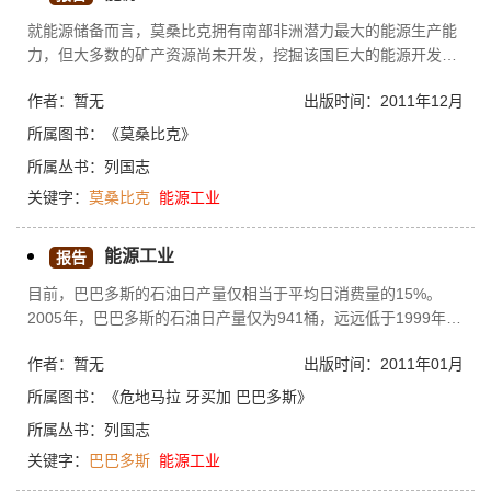
就能源储备而言，莫桑比克拥有南部非洲潜力最大的能源生产能
力，但大多数的矿产资源尚未开发，挖掘该国巨大的能源开发潜
力需要巨额投资。尽管莫桑比克富藏煤炭、水电和天然气资源，
作者：暂无
出版时间：2011年12月
但独立以后其国内能源生产无法满足国内的需求。目前，该国人
均能源消耗是40公斤的石油当量。天然森林是农村人口的家庭生
所属图书：
《莫桑比克》
活用燃料的主要来源。有关研究表明，该国83%的能源总消耗来
所属丛书：
列国志
自森林，一些工业和60%的城市人口也需要森林提供燃木。
关键字：
莫桑比克
能源工业
2607930自内战结束以来，估计全国每年有40万吨的木材用作燃
料。为了保护环境和森林，从20世纪80年代
能源工业
报告
目前，巴巴多斯的石油日产量仅相当于平均日消费量的15%。
2005年，巴巴多斯的石油日产量仅为941桶，远远低于1999年
1941桶的历史最高值。巴巴多斯开采的原油都是运往特立尼达和
作者：暂无
出版时间：2011年01月
多巴哥进行提炼。20世纪90年代末，美国康菲石油公司
（Conocophillips）在巴巴多斯的远海地区进行石油勘探，并于
所属图书：
《危地马拉 牙买加 巴巴多斯》
2001年投入4500万美元在距离巴巴多斯西南沿海地区110公里
所属丛书：
列国志
处、1500米水深的海域开凿了一个钻井，但开采量非常少。
关键字：
巴巴多斯
能源工业
2006年4月，一些国际石油公司对巴巴多斯与特立尼达和多巴哥
交界的专属经济区海