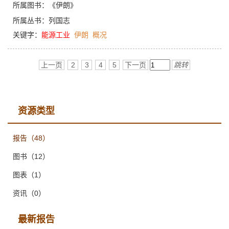
所属图书：
《伊朗》
所属丛书：
列国志
关键字：
能源工业
伊朗
概况
上一页
2
3
4
5
下一页
跳转
资源类型
报告
（48）
图书
（12）
图表
（1）
资讯
（0）
最新报告