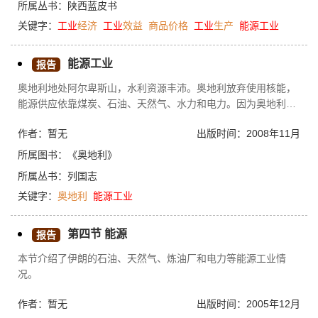
所属丛书：
陕西蓝皮书
素，预计2017年工业经济增长有望出现拐点。
关键字：
工业
经济
工业
效益
商品价格
工业
生产
能源工业
能源工业
报告
奥地利地处阿尔卑斯山，水利资源丰沛。奥地利放弃使用核能，
能源供应依靠煤炭、石油、天然气、水力和电力。因为奥地利水
力资源丰富，所以奥地利十分重视水力发电。水电站多达1300余
作者：暂无
出版时间：2008年11月
座，电力工业十分发达，每年净出口电数十亿度，是世界第8大
电力输出国，在欧盟中使用可再生能源的比率最高。奥地利在建
所属图书：
《奥地利》
设小型、低水位差水电站方面拥有先进的技术和丰富经验。奥水
所属丛书：
列国志
电站主要分布在多瑙河流域和西部山区，其特点是规模小、造价
关键字：
奥地利
能源工业
便宜。2003年，奥地利的工业制造、加工业和家庭用电量均比上
年有明显增长，电量消费增长了3.2%，约19
第四节 能源
报告
本节介绍了伊朗的石油、天然气、炼油厂和电力等能源工业情
况。
作者：暂无
出版时间：2005年12月